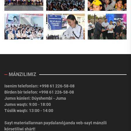
MÁNZILIMIZ
Isenim telefonları: +998 61 226-58-08
Birden bir telefon: +998 61 226-58-08
Jumıs kúnleri: Dúyshembi - Juma
Jumıs waqtı: 9:00 - 18:00
Túslik waqtı: 13:00 - 14:00
Sayt materiallarınan paydalanılǵanda veb-sayt mánzili
kórsetiliwi shárt!