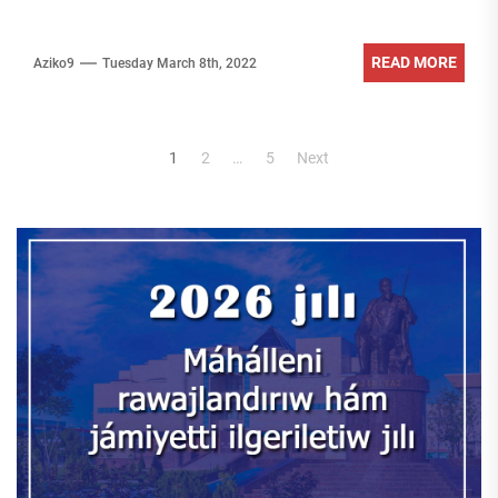
READ MORE
Aziko9
Tuesday March 8th, 2022
Posts
1
2
…
5
Next
pagination