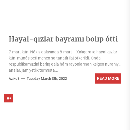
Hayal-qızlar bayramı bolıp ótti
7-mart kúni Nókis qalasında 8-mart – Xalıqaralıq hayal-qızlar
kúni múnásibeti menen saltanatlı ilaj ótkerildi. Onda
respublikamızdıń barlıq qala hám rayonlarınan kelgen nuranıy
analar, jámiyetlik turmısta...
READ MORE
Aziko9
Tuesday March 8th, 2022