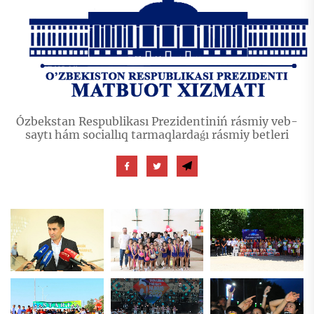
Ózbekstan Respublikası Prezidentiniń rásmiy veb-
saytı hám sociallıq tarmaqlardaǵı rásmiy betleri