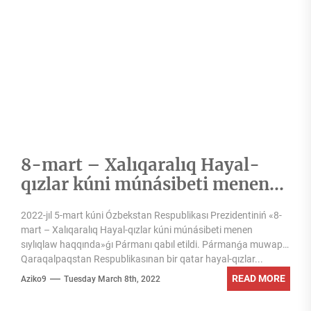
8-mart – Xalıqaralıq Hayal-
qızlar kúni múnásibeti menen
bir qatar hayal-qızlar
2022-jıl 5-mart kúni Ózbekstan Respublikası Prezidentiniń «8-
sıylıqlandı
mart – Xalıqaralıq Hayal-qızlar kúni múnásibeti menen
sıylıqlaw haqqında»ǵı Pármanı qabıl etildi. Pármanǵa muwapıq
Qaraqalpaqstan Respublikasınan bir qatar hayal-qızlar...
READ MORE
Aziko9
Tuesday March 8th, 2022