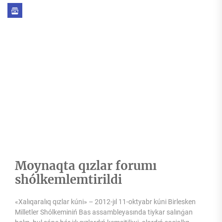
Moynaqta qızlar forumı
shólkemlemtirildi
«Xalıqaralıq qızlar kúni» – 2012-jıl 11-oktyabr kúni Birlesken
Milletler Shólkeminiń Bas assambleyasında tiykar salınǵan