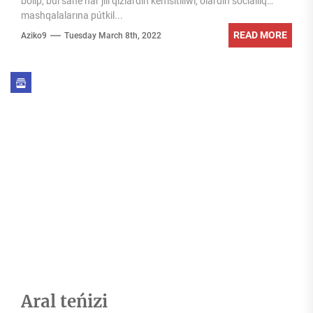
bolıp, bul sáne hár jılı qızlardıń kemsitiliwi, olardıń sociallıq
mashqalalarına pútkil...
READ MORE
Aziko9
Tuesday March 8th, 2022
Aral teńizi