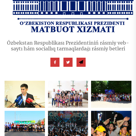
Ózbekstan Respublikası Prezidentiniń rásmiy veb-
saytı hám sociallıq tarmaqlardaǵı rásmiy betleri