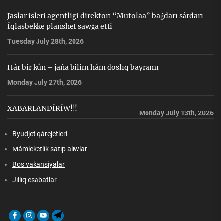
Jaslar isleri agentligi direktorı “Mutolaa” baǵdarı sárdarı
Íqlasbekke planshet sawǵa etti
Tuesday July 28th, 2026
Hár bir kún – jańa bilim hám doslıq bayramı
Monday July 27th, 2026
XABARLANDÍRÍW!!!
Monday July 13th, 2026
Byudjet qárejetleri
Mámleketlik satıp alıwlar
Bos vakansiyalar
Jıllıq esabatlar
Facebook
Instagram
Youtube
Telegram