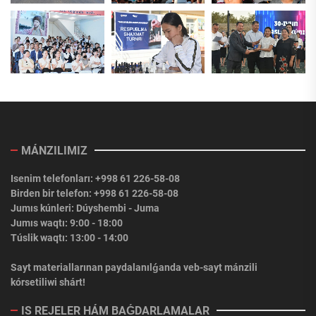
MÁNZILIMIZ
Isenim telefonları: +998 61 226-58-08
Birden bir telefon: +998 61 226-58-08
Jumıs kúnleri: Dúyshembi - Juma
Jumıs waqtı: 9:00 - 18:00
Túslik waqtı: 13:00 - 14:00
Sayt materiallarınan paydalanılǵanda veb-sayt mánzili
kórsetiliwi shárt!
IS REJELER HÁM BAǴDARLAMALAR