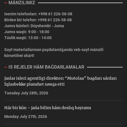
MÁNZILIMIZ
Isenim telefonları: +998 61 226-58-08
Birden bir telefon: +998 61 226-58-08
Jumıs kúnleri: Dúyshembi - Juma
Jumıs waqtı: 9:00 - 18:00
Túslik waqtı: 13:00 - 14:00
Sayt materiallarınan paydalanılǵanda veb-sayt mánzili
kórsetiliwi shárt!
IS REJELER HÁM BAǴDARLAMALAR
Jaslar isleri agentligi direktorı “Mutolaa” baǵdarı sárdarı
Íqlasbekke planshet sawǵa etti
Tuesday July 28th, 2026
Hár bir kún – jańa bilim hám doslıq bayramı
Monday July 27th, 2026