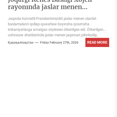
rayonında jaslar menen
ushırastı
Jaqında húrmetli Prezidentimizdiń jaslar menen olardıń
baslamaların qollap-quwatlaw boyınsha qosımsha
imkaniyatlarǵa arnalǵan sóylesiwi ótkerilgen edi. Ótkerilgen
ushırasıw sheńberinde jaslar menen jaqınnan pikirlesilip,
olardıń baslamaları qollap-quwatlandı...
READ MORE
Қарақалпақстан
Friday February 27th, 2026