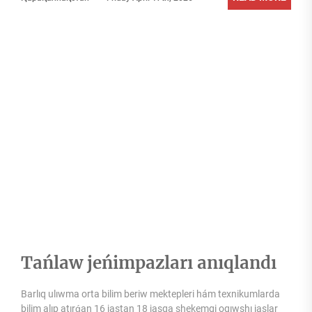
Tańlaw jeńimpazları anıqlandı
Barlıq ulıwma orta bilim beriw mektepleri hám texnikumlarda
bilim alıp atırǵan 16 jastan 18 jasqa shekemgi oqıwshı jaslar