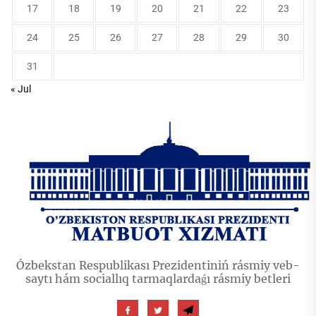
17
18
19
20
21
22
23
24
25
26
27
28
29
30
31
« Jul
Ózbekstan Respublikası Prezidentiniń rásmiy veb-
saytı hám sociallıq tarmaqlardaǵı rásmiy betleri