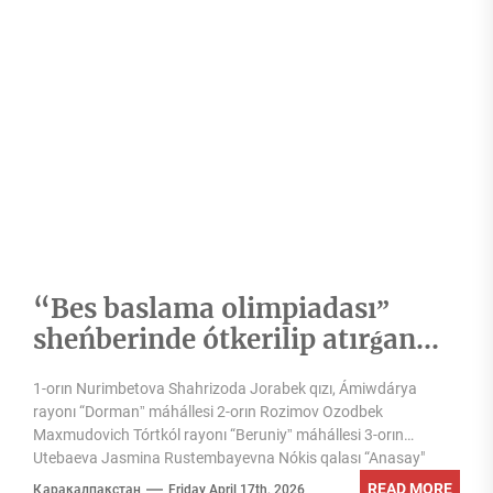
“Bes baslama olimpiadasıˮ
sheńberinde ótkerilip atırǵan
“Jas kitapqumarˮ tańlawınıń
1-orın Nurimbetova Shahrizoda Jorabek qızı, Ámiwdárya
Qaraqalpaqstan Respublikası
rayonı “Dormanˮ máhállesi 2-orın Rozimov Ozodbek
basqıshı 10-14 jas kategoriyası
Maxmudovich Tórtkól rayonı “Beruniyˮ máhállesi 3-orın
jeńimpazları menen tanısıń
Utebaeva Jasmina Rustembayevna Nókis qalası “Anasay"
máhállesi...
READ MORE
Қарақалпақстан
Friday April 17th, 2026