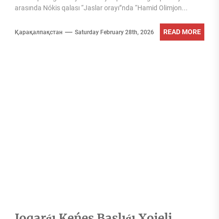
arasında Nókis qalası “Jaslar orayı”nda “Hamid Olimjon...
READ MORE
Қарақалпақстан
Saturday February 28th, 2026
Joqarǵı Keńes Baslıǵı Xojeli