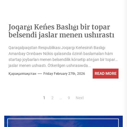
Joqarǵı Keńes Baslıǵı bir topar
belsendi jaslar menen ushırastı
Qaraqalpaqstan Respublikası Joqarǵı Keńesiniń Baslıǵı
Amanbay Orınbaev Nókis qalasında óziniń baslamaları hám
startap joybarları menen belsendilik kórsetip atırǵan bir topar
jaslar menen ushıastı. Ótkerilgen ushırasıwda...
READ MORE
Қарақалпақстан
Friday February 27th, 2026
Posts
1
2
…
9
Next
pagination