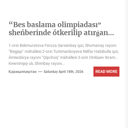
“Bes baslama olimpiadasıˮ
sheńberinde ótkerilip atırǵan
“Jas kitapqumarˮ tańlawınıń
1-orın Bekmuratova Feruza Sarsenbay qızı, Shomanay rayonı
Qaraqalpaqstan Respublikası
“Begjapˮ máhállesi 2-orın Turkmanboyeva Nilifar Habibulla qızı,
basqıshı 20-30 jas kategoriyası
Ámiwdárya rayonı “Qipchoqˮ máhállesi 3-orın Otebaev Ikram
jeńimpazları menen tanısıń
Kewnimjay ulı, Shimbay rayonı...
READ MORE
Қарақалпақстан
Saturday April 18th, 2026