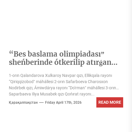
“Bes baslama olimpiadasıˮ
sheńberinde ótkerilip atırǵan
“Jas kitapqumarˮ tańlawınıń
1-orın Qalandarova Xulkaroy Navpar qızı, Ellikqala rayonı
Qaraqalpaqstan Respublikası
“Qiriqqizobodˮ máhállesi 2-orın Safarboeva Charosxon
basqıshı 15-19 jas kategoriyası
Nodirbek qızı, Ámiwdárya rayonı “Do'rmanˮ máhállesi 3-orın
jeńimpazları menen tanısıń
Saparbaeva Iliya Musabek qızı Qońırat rayonı...
READ MORE
Қарақалпақстан
Friday April 17th, 2026