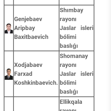
Shımbay
Genjebaev
rayonı
Aripbay
Jaslar isleri
Baxitbaevich
bólimi
baslıǵı
Shomanay
Xodjabaev
rayonı
Farxad
Jaslar isleri
Koshkinbaevich.
bólimi
baslıǵı
Ellikqala
rayonı