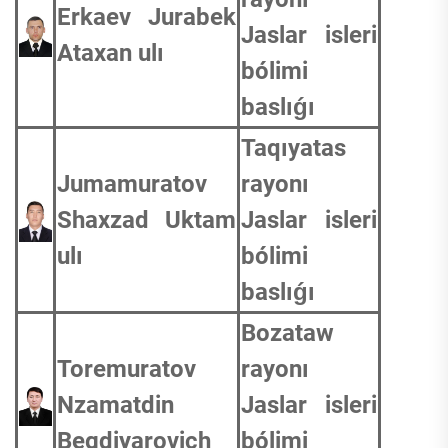
Erkaev Jurabek
Jaslar isleri
Ataxan ulı
bólimi
baslıǵı
Taqıyatas
Jumamuratov
rayonı
Shaxzad Uktam
Jaslar isleri
ulı
bólimi
baslıǵı
Bozataw
Toremuratov
rayonı
Nzamatdin
Jaslar isleri
Begdiyarovich
bólimi