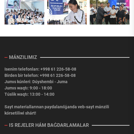
MÁNZILIMIZ
Isenim telefonları: +998 61 226-58-08
Birden bir telefon: +998 61 226-58-08
Jumıs kúnleri: Dúyshembi - Juma
Jumıs waqtı: 9:00 - 18:00
Túslik waqtı: 13:00 - 14:00
Sayt materiallarınan paydalanılǵanda veb-sayt mánzili
kórsetiliwi shárt!
IS REJELER HÁM BAǴDARLAMALAR