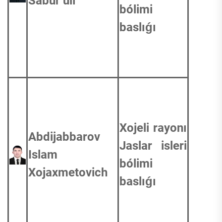
Sabur ulı
bólimi
baslıǵı
Xojeli rayonı
Abdijabbarov
Jaslar isleri
Islam
bólimi
Xojaxmetovich
baslıǵı