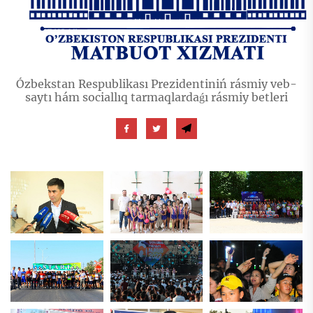
Ózbekstan Respublikası Prezidentiniń rásmiy veb-
saytı hám sociallıq tarmaqlardaǵı rásmiy betleri