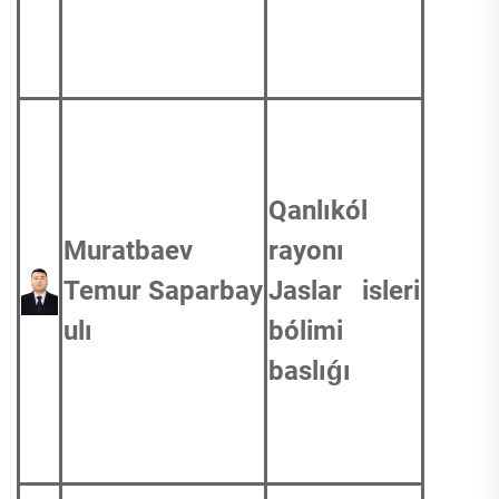
Qanlıkól
Muratbaev
rayonı
Temur Saparbay
Jaslar isleri
ulı
bólimi
baslıǵı