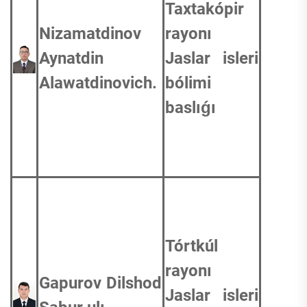
Taxtakópir
Nizamatdinov
rayonı
Aynatdin
Jaslar isleri
Alawatdinovich.
bólimi
baslıǵı
Tórtkúl
rayonı
Gapurov Dilshod
Jaslar isleri