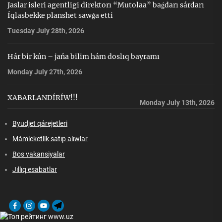
Jaslar isleri agentligi direktorı “Mutolaa” baǵdarı sárdarı
Íqlasbekke planshet sawǵa etti
Tuesday July 28th, 2026
Hár bir kún – jańa bilim hám doslıq bayramı
Monday July 27th, 2026
XABARLANDÍRÍW!!!
Monday July 13th, 2026
Byudjet qárejetleri
Mámleketlik satıp alıwlar
Bos vakansiyalar
Jıllıq esabatlar
Facebook
Instagram
Youtube
Telegram