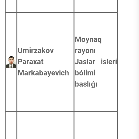
Moynaq
Umirzakov
rayonı
Paraxat
Jaslar isleri
Markabayevich
bólimi
baslıǵı