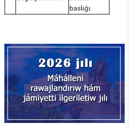
baslıǵı