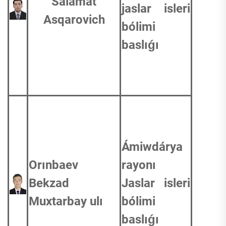
Salamat
jaslar isleri
Asqarovich
bólimi
baslıǵı
Ámiwdárya
Orınbaev
rayonı
Bekzad
Jaslar isleri
Muxtarbay ulı
bólimi
baslıǵı