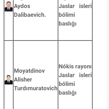
Aydos
Jaslar isleri
Dalibaevich.
bólimi
baslıǵı
Nókis rayonı
Moyatdinov
Jaslar isleri
Alisher
bólimi
Turdımuratovich
baslıǵı