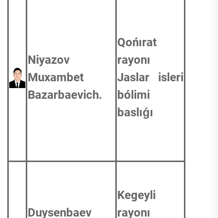
Qońırat
Niyazov
rayonı
Muxambet
Jaslar isleri
Bazarbaevich.
bólimi
baslıǵı
Kegeyli
Duysenbaev
rayonı