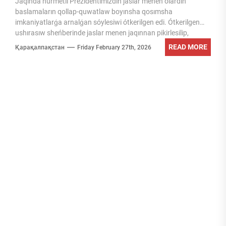
Jaqında húrmetli Prezidentimizdiń jaslar menen olardıń
baslamaların qollap-quwatlaw boyınsha qosımsha
imkaniyatlarǵa arnalǵan sóylesiwi ótkerilgen edi. Ótkerilgen
ushırasıw sheńberinde jaslar menen jaqınnan pikirlesilip,
olardıń baslamaları qollap-quwatlandı...
READ MORE
Қарақалпақстан
Friday February 27th, 2026