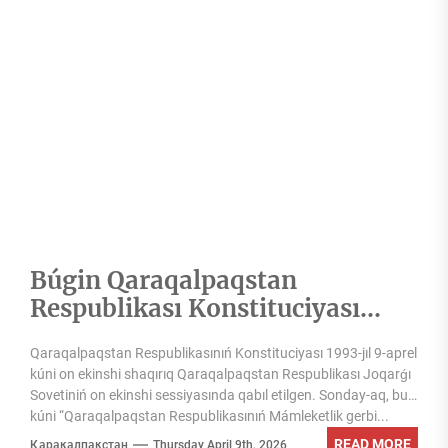
Búgin Qaraqalpaqstan
Respublikası Konstituciyası
hám Mámleketlik gerbi qabıl
Qaraqalpaqstan Respublikasınıń Konstituciyası 1993-jıl 9-aprel
etilgen kún
kúni on ekinshi shaqırıq Qaraqalpaqstan Respublikası Joqarǵı
Sovetiniń on ekinshi sessiyasında qabıl etilgen. Sonday-aq, bul
kúni “Qaraqalpaqstan Respublikasınıń Mámleketlik gerbi...
READ MORE
Қарақалпақстан
Thursday April 9th, 2026