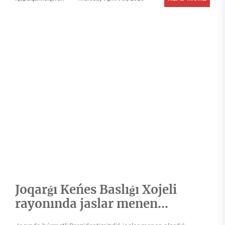
Joqarǵı Keńes Baslıǵı Xojeli
rayonında jaslar menen
ushırastı