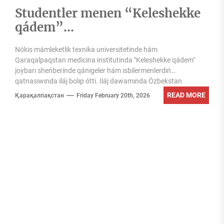
Studentler menen “Keleshekke
qádem”…
Nókis mámleketlik texnika universitetinde hám
Qaraqalpaqstan medicina institutinda "Keleshekke qádem"
joybarı sheńberinde qánigeler hám isbilermenlerdiń
qatnasıwında iláj bolıp ótti. Iláj dawamında Ózbekstan
Respublikası Prezidentiniń 2025-jıl...
READ MORE
Қарақалпақстан
Friday February 20th, 2026