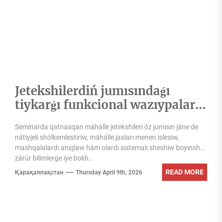
Jetekshilerdiń jumısındaǵı
tiykarǵı funkcional wazıypaları
haqqında zárúr bilim hám
Seminarda qatnasqan máhálle jetekshileri óz jumısın jáne de
kónlikpeler berildi
nátiyjeli shólkemlestiriw, máhálle jasları menen islesiw,
mashqalalardı anıqlaw hám olardı sistemalı sheshiw boyınsha
zárúr bilimlerge iye boldı...
READ MORE
Қарақалпақстан
Thursday April 9th, 2026