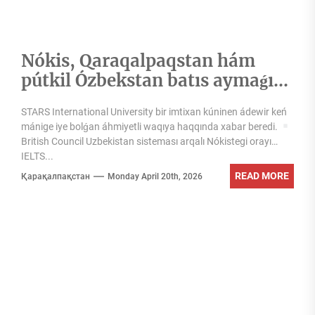
Nókis, Qaraqalpaqstan hám
pútkil Ózbekstan batıs aymaǵı
ushın strategiyalıq qádem
STARS International University bir imtixan kúninen ádewir keń
mánige iye bolǵan áhmiyetli waqıya haqqında xabar beredi.
British Council Uzbekistan sisteması arqalı Nókistegi orayı
IELTS...
READ MORE
Қарақалпақстан
Monday April 20th, 2026