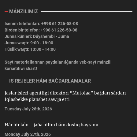
MÁNZILIMIZ
Isenim telefonları: +998 61 226-58-08
Birden bir telefon: +998 61 226-58-08
Jumıs kúnleri: Dúyshembi - Juma
Jumıs waqtı: 9:00 - 18:00
Túslik waqtı: 13:00 - 14:00
Sayt materiallarınan paydalanılǵanda veb-sayt mánzili
kórsetiliwi shárt!
IS REJELER HÁM BAǴDARLAMALAR
Jaslar isleri agentligi direktorı “Mutolaa” baǵdarı sárdarı
Íqlasbekke planshet sawǵa etti
Tuesday July 28th, 2026
Hár bir kún – jańa bilim hám doslıq bayramı
Monday July 27th, 2026