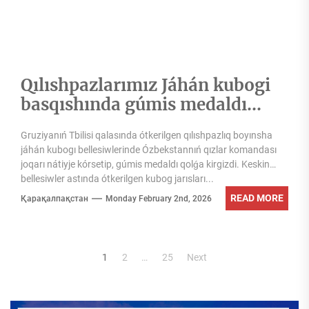
Qılıshpazlarımız Jáhán kubogi
basqıshında gúmis medaldı
qolǵa kirgizdi
Gruziyanıń Tbilisi qalasında ótkerilgen qılıshpazlıq boyınsha
jáhán kubogı bellesiwlerinde Ózbekstannıń qızlar komandası
joqarı nátiyje kórsetip, gúmis medaldı qolǵa kirgizdi. Keskin
bellesiwler astında ótkerilgen kubog jarısları...
READ MORE
Қарақалпақстан
Monday February 2nd, 2026
Posts
1
2
…
25
Next
pagination