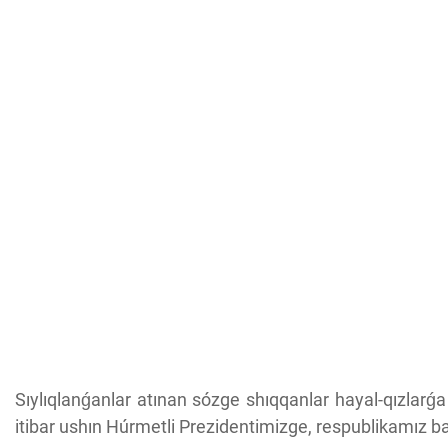
Sıylıqlanǵanlar atınan sózge shıqqanlar hayal-qızlarǵ
itibar ushın Húrmetli Prezidentimizge, respublikamız bas