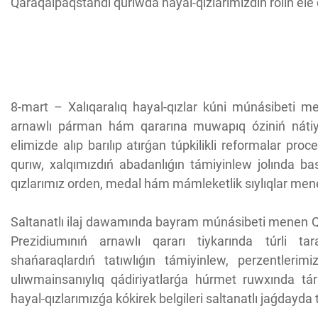
Qaraqalpaqstandı qurıwda hayal-qızlarımızdıń rolin ele d
8-mart – Xalıqaralıq hayal-qızlar kúni múnásibeti m
arnawlı párman hám qararına muwapıq óziniń nátiyje
elimizde alıp barılıp atırǵan túpkilikli reformalar p
qurıw, xalqımızdıń abadanlıǵın támiyinlew jolında ba
qızlarımız orden, medal hám mámleketlik sıylıqlar mene
Saltanatlı ilaj dawamında bayram múnásibeti menen Q
Prezidiumınıń arnawlı qararı tiykarında túrli ta
shańaraqlardıń tatıwlıǵın támiyinlew, perzentler
ulıwmainsanıylıq qádiriyatlarǵa húrmet ruwxında tárb
hayal-qızlarımızǵa kókirek belgileri saltanatlı jaǵdayda t