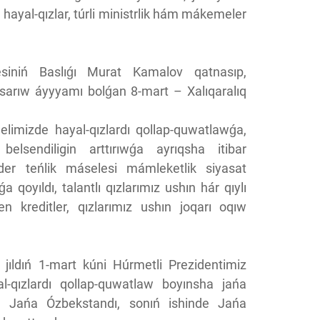
n hayal-qızlar, túrli ministrlik hám mákemeler
esiniń Baslıǵı Murat Kamalov qatnasıp,
asarıw áyyyamı bolǵan 8-mart – Xalıqaralıq
elimizde hayal-qızlardı qollap-quwatlawǵa,
 belsendiligin arttırıwǵa ayrıqsha itibar
nder teńlik máselesi mámleketlik siyasat
a qoyıldı, talantlı qızlarımız ushın hár qıylı
lgen kreditler, qızlarımız ushın joqarı oqıw
 jıldıń 1-mart kúni Húrmetli Prezidentimiz
al-qızlardı qollap-quwatlaw boyınsha jańa
te, Jańa Ózbekstandı, sonıń ishinde Jańa