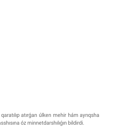
a qaratılıp atırǵan úlken mehir hám ayrıqsha
shısına óz minnetdarshılıǵın bildirdi.