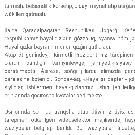
turmısta belsendilik kórsetip, pidayı miynet etip atırǵa
wákilleri qatnastı.
Ilajda Qaraqalpaqstan Respublikası Joqarǵı Keń
respublikamız hayal-qızların gózzallıq, oyanıw hám j
Hayal-qızlar bayramı menen qızǵın qutlıqladı.
Atap ótilgenindey, Húrmetli Prezidentimiz tárepinen 
olardıń bántligin támiyinlewge, jámiyetlik-siyasiy
qaratılmaqta. Ásirese, sońǵı jıllarda elimizde ge
dárejesine kóterildi. Sonday-aq, «Hayallar dapteri» jolǵ
sıylıqlar, isbilermen hayal-qızlarımız ushın jeńilleti
orınlarında qosımsha kvotalar berilmekte.
Usı orında sonı da ayrıqsha atap ótiwimiz tiyis, usı
tárepinen ótkerilgen videoselektor májilisinde, hay
wazıypalar belgilep berildi. Bul wazıypalar álbet