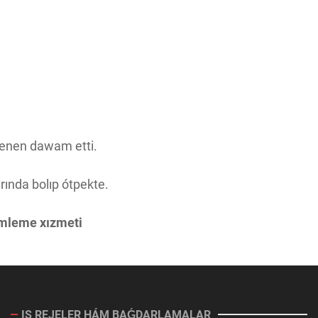
menen dawam etti.
rında bolıp ótpekte.
imleme xızmeti
IS REJELER HÁM BAǴDARLAMALAR