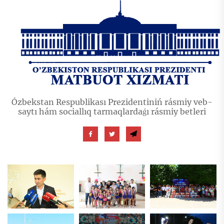
Ózbekstan Respublikası Prezidentiniń rásmiy veb-
saytı hám sociallıq tarmaqlardaǵı rásmiy betleri