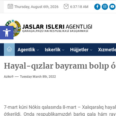
Skip
Facebook
Instagr
You
Thursday, August 6th, 2026
6:37:19 AM
to
the
content
Ózbekstan
Open toolbar
jaslar
isleri
Ózbekstan jaslar 
agentligi
Qaraqalpaqs
Agentlik
Iskerlik
Hújjetler
Xızmetl
Respublikası
basqarması
Hayal-qızlar bayramı bolıp ó
Aziko9
Tuesday March 8th, 2022
7-mart kúni Nókis qalasında 8-mart – Xalıqaralıq hayal-
ótkerildi. Onda respublikamızdıń barlıq qala hám ray