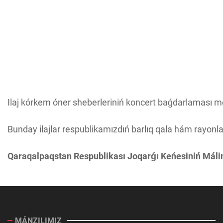
Ilaj kórkem óner sheberleriniń koncert baǵdarlaması 
Bunday ilajlar respublikamızdıń barlıq qala hám rayonla
Qaraqalpaqstan Respublikası Joqarǵı Keńesiniń Mál
MÁNZILIMIZ