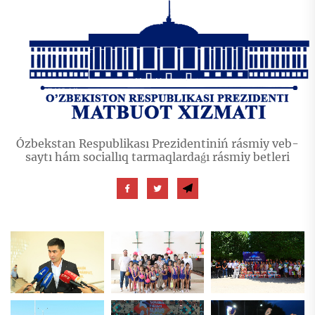
Ózbekstan Respublikası Prezidentiniń rásmiy veb-
saytı hám sociallıq tarmaqlardaǵı rásmiy betleri