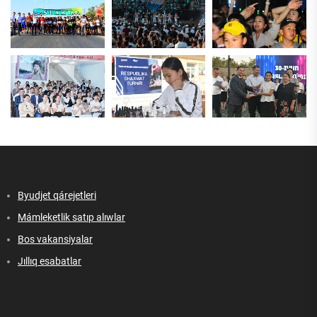
Byudjet qárejetleri
Mámleketlik satıp alıwlar
Bos vakansiyalar
Jıllıq esabatlar