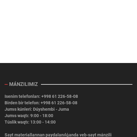
MÁNZILIMIZ
Isenim telefonları: +998 61 226-58-08
Birden bir telefon: +998 61 226-58-08
Jumıs kúnleri: Dúyshembi - Juma
Jumıs waqtı: 9:00 - 18:00
Túslik waqtı: 13:00 - 14:00
Sayt materiallarınan paydalanılǵanda veb-sayt mánzili