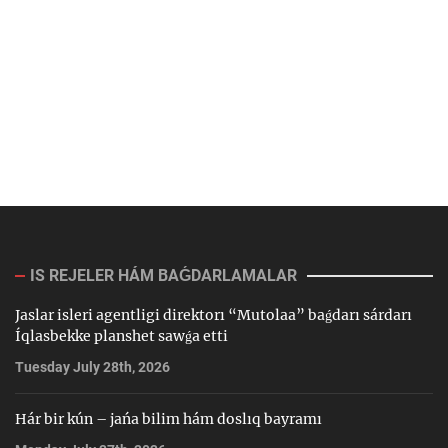
IS REJELER HÁM BAǴDARLAMALAR
Jaslar isleri agentligi direktorı “Mutolaa” baǵdarı sárdarı
Íqlasbekke planshet sawǵa etti
Tuesday July 28th, 2026
Hár bir kún – jańa bilim hám doslıq bayramı