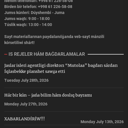
Isenim telefonları: +998 61 226-58-08
Birden bir telefon: +998 61 226-58-08
Jumıs kúnleri: Dúyshembi - Juma
Jumıs waqtı: 9:00 - 18:00
Túslik waqtı: 13:00 - 14:00
Sayt materiallarınan paydalanılǵanda veb-sayt mánzili
kórsetiliwi shárt!
IS REJELER HÁM BAǴDARLAMALAR
Jaslar isleri agentligi direktorı “Mutolaa” baǵdarı sárdarı
Íqlasbekke planshet sawǵa etti
Tuesday July 28th, 2026
Hár bir kún – jańa bilim hám doslıq bayramı
Monday July 27th, 2026
XABARLANDÍRÍW!!!
Monday July 13th, 2026