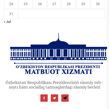
24
25
26
27
28
29
30
31
« Jul
Ózbekstan Respublikası Prezidentiniń rásmiy veb-
saytı hám sociallıq tarmaqlardaǵı rásmiy betleri