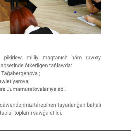
m pikirlew, milliy maqtanısh hám ruwxıy
aqsetinde ótkerilgen tańlawda:
na Taǵabergenova ;
awletiyarova;
ura Jumamuratovalar iyeledi.
qáwenderimiz tárepinen tayarlanǵan bahalı
taplar toplamı sawǵa etildi.