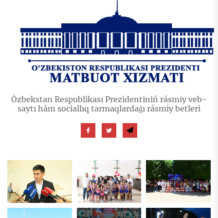
Ózbekstan Respublikası Prezidentiniń rásmiy veb-
saytı hám sociallıq tarmaqlardaǵı rásmiy betleri