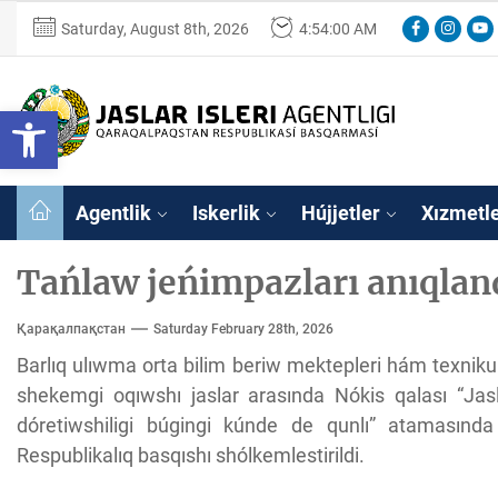
Skip
Facebook
Instagr
You
Saturday, August 8th, 2026
4:54:01 AM
to
the
content
Ózbekstan
Open toolbar
jaslar
isleri
Ózbekstan jaslar 
agentligi
Qaraqalpaqs
Agentlik
Iskerlik
Hújjetler
Xızmetl
Respublikası
basqarması
Tańlaw jeńimpazları anıqlan
Қарақалпақстан
Saturday February 28th, 2026
Barlıq ulıwma orta bilim beriw mektepleri hám texniku
shekemgi oqıwshı jaslar arasında Nókis qalası “Jas
dóretiwshiligi búgingi kúnde de qunlı” atamasınd
Respublikalıq basqıshı shólkemlestirildi.