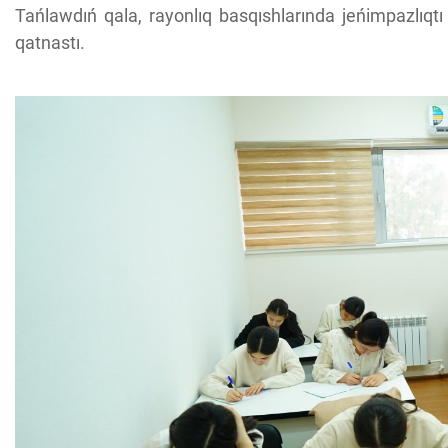
Tańlawdıń qala, rayonlıq basqıshlarında jeńimpazlıqtı
qatnastı.