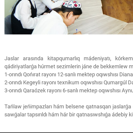
Jaslar arasında kitapqumarlıq mádeniyatı, kórke
qádiriyatlarǵa húrmet sezimlerin jáne de bekkemlew m
1-orındı Qońırat rayonı 12-sanlı mektep oqıwshısı Dia
2-orındı Kegeyli rayonı texnikum oqıwshısı Qumargúl D
3-orındı Qaraózek rayonı 6-sanlı mektep oqıwshısı Ayn
Tańlaw jeńimpazları hám belsene qatnasqan jaslarǵa 
sawǵalar tapsırıldı hám hár bir qatnasıwshıǵa ádebiy ki