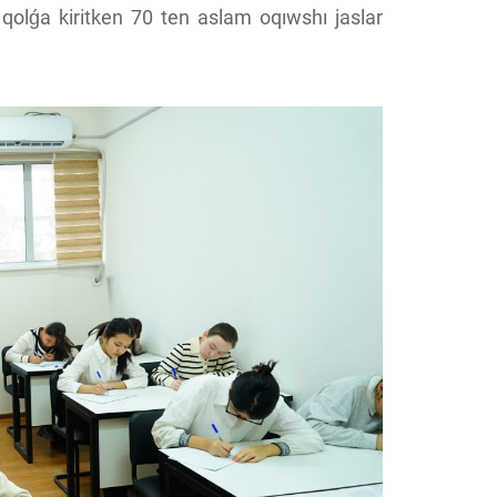
 qolǵa kiritken 70 ten aslam oqıwshı jaslar