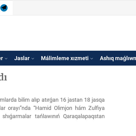
am
tube
Telegram
isleri agentligi Qa
tan
er
Jaslar
Málimleme xızmeti
Ashıq maǵlıwm
dı
mlarda bilim alıp atırǵan 16 jastan 18 jasqa
lar orayı”nda “Hamid Olimjon hám Zulfiya
a shıǵarmalar tańlawınıń Qaraqalapaqstan