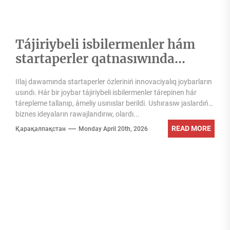
Tájiriybeli isbilermenler hám
startaperler qatnasıwında
ushırasıw bolıp ótti
IIlaj dawamında startaperler ózleriniń innovaciyalıq joybarların
usındı. Hár bir joybar tájiriybeli isbilermenler tárepinen hár
tárepleme tallanıp, ámeliy usınıslar berildi. Ushırasıw jaslardıń
biznes ideyaların rawajlandırıw, olardı...
READ MORE
Қарақалпақстан
Monday April 20th, 2026