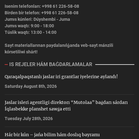
Isenim telefonları: +998 61 226-58-08
Birden bir telefon: +998 61 226-58-08
Jumıs kúnleri: Dúyshembi - Juma
Jumıs waqtı: 9:00 - 18:00
Túslik waqtı: 13:00 - 14:00
Sayt materiallarınan paydalanılǵanda veb-sayt mánzili
kórsetiliwi shárt!
IS REJELER HÁM BAǴDARLAMALAR
Qaraqalpaqstanlı jaslar iri grantlar iyelerine aylandı!
Saturday August 8th, 2026
Jaslar isleri agentligi direktorı “Mutolaa” baǵdarı sárdarı
Íqlasbekke planshet sawǵa etti
Tuesday July 28th, 2026
Hár bir kún – jańa bilim hám doslıq bayramı