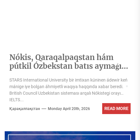
Nókis, Qaraqalpaqstan hám
pútkil Ózbekstan batıs aymaǵı
ushın strategiyalıq qádem
STARS International University bir imtixan kúninen ádewir keń
mánige iye bolǵan áhmiyetli waqıya haqqında xabar beredi.
British Council Uzbekistan sisteması arqalı Nókistegi orayı
IELTS...
READ MORE
Қарақалпақстан
Monday April 20th, 2026