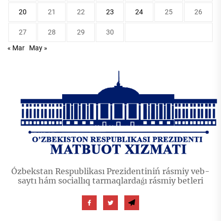
20
21
22
23
24
25
26
27
28
29
30
« Mar
May »
Ózbekstan Respublikası Prezidentiniń rásmiy veb-
saytı hám sociallıq tarmaqlardaǵı rásmiy betleri