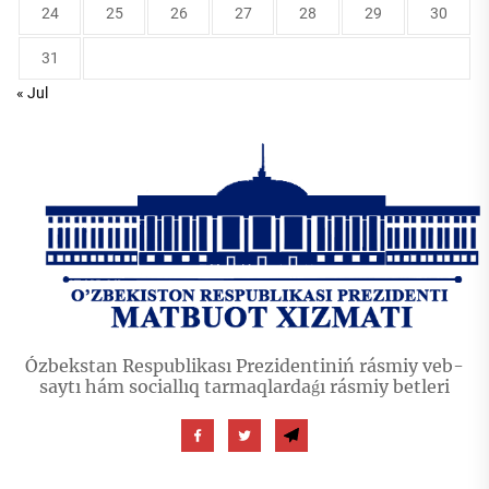
24
25
26
27
28
29
30
31
« Jul
Ózbekstan Respublikası Prezidentiniń rásmiy veb-
saytı hám sociallıq tarmaqlardaǵı rásmiy betleri