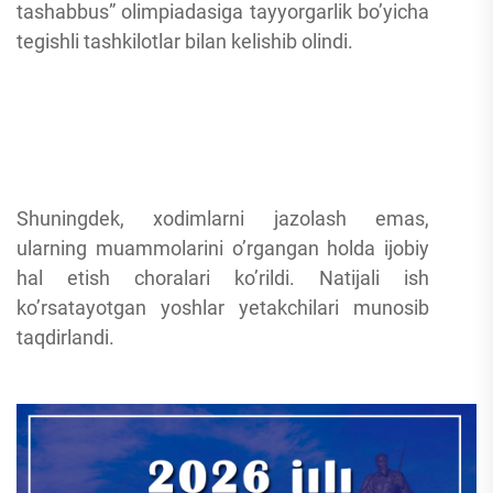
tashabbus” olimpiadasiga tayyorgarlik bo’yicha
tegishli tashkilotlar bilan kelishib olindi.
Shuningdek, xodimlarni jazolash emas,
ularning muammolarini o’rgangan holda ijobiy
hal etish choralari ko’rildi. Natijali ish
ko’rsatayotgan yoshlar yetakchilari munosib
taqdirlandi.