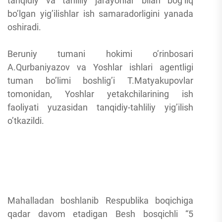
tanqidiy va tahliliy jarayonlar bilan bog’liq
bo’lgan yig’ilishlar ish samaradorligini yanada
oshiradi.
Beruniy tumani hokimi o’rinbosari
A.Qurbaniyazov va Yoshlar ishlari agentligi
tuman bo’limi boshlig’i T.Matyakupovlar
tomonidan, Yoshlar yetakchilarining ish
faoliyati yuzasidan tanqidiy-tahliliy yig’ilish
o’tkazildi.
Mahalladan boshlanib Respublika boqichiga
qadar davom etadigan Besh bosqichli “5