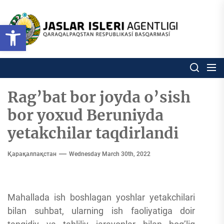
Skip
to
Ózbekstan
Open toolbar
jaslar
the
isleri
content
agentligi
Ózbekstan jaslar isleri agentl
Qaraqalpaqs
Respublikası
basqarması
Rag’bat bor joyda o’sish
bor yoxud Beruniyda
yetakchilar taqdirlandi
Қарақалпақстан
Wednesday March 30th, 2022
Mahallada ish boshlagan yoshlar yetakchilari
bilan suhbat, ularning ish faoliyatiga doir