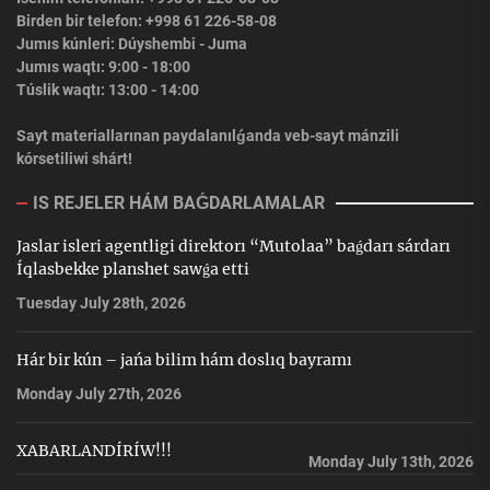
Birden bir telefon: +998 61 226-58-08
Jumıs kúnleri: Dúyshembi - Juma
Jumıs waqtı: 9:00 - 18:00
Túslik waqtı: 13:00 - 14:00
Sayt materiallarınan paydalanılǵanda veb-sayt mánzili
kórsetiliwi shárt!
IS REJELER HÁM BAǴDARLAMALAR
Jaslar isleri agentligi direktorı “Mutolaa” baǵdarı sárdarı
Íqlasbekke planshet sawǵa etti
Tuesday July 28th, 2026
Hár bir kún – jańa bilim hám doslıq bayramı
Monday July 27th, 2026
XABARLANDÍRÍW!!!
Monday July 13th, 2026