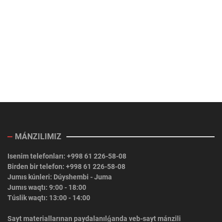
MÁNZILIMIZ
Isenim telefonları: +998 61 226-58-08
Birden bir telefon: +998 61 226-58-08
Jumıs kúnleri: Dúyshembi - Juma
Jumıs waqtı: 9:00 - 18:00
Túslik waqtı: 13:00 - 14:00
Sayt materiallarınan paydalanılǵanda veb-sayt mánzili