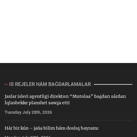
IS REJELER HÁM BAǴDARLAMALAR
Jaslar isleri agentligi direktorı “Mutolaa” baǵdarı sárdarı
Íqlasbekke planshet sawǵa etti
Tuesday July 28th, 2026
Hár bir kún – jańa bilim hám doslıq bayramı