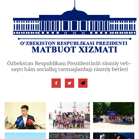
Ózbekstan Respublikası Prezidentiniń rásmiy veb-
saytı hám sociallıq tarmaqlardaǵı rásmiy betleri