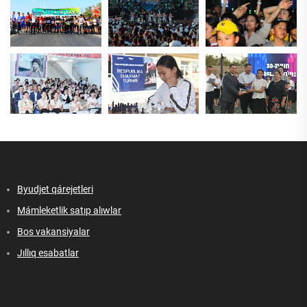
Byudjet qárejetleri
Mámleketlik satıp alıwlar
Bos vakansiyalar
Jıllıq esabatlar