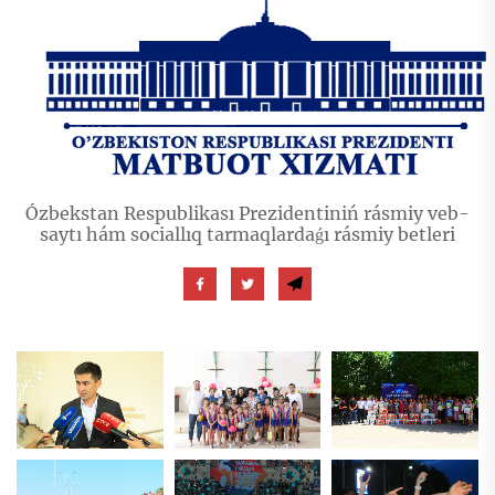
Ózbekstan Respublikası Prezidentiniń rásmiy veb-
saytı hám sociallıq tarmaqlardaǵı rásmiy betleri