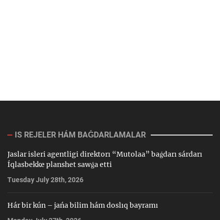
IS REJELER HÁM BAǴDARLAMALAR
Jaslar isleri agentligi direktorı “Mutolaa” baǵdarı sárdarı
Íqlasbekke planshet sawǵa etti
Tuesday July 28th, 2026
Hár bir kún – jańa bilim hám doslıq bayramı