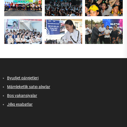
Byudjet qárejetleri
Mámleketlik satıp alıwlar
Bos vakansiyalar
Jıllıq esabatlar