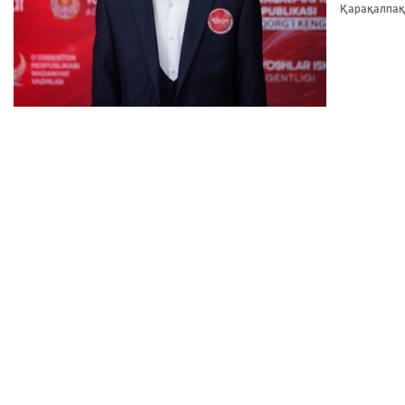
Қарақалпақ