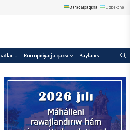
Qaraqalpaqsha
O'zbekcha
raqalpaqstan Respu
atlar
Korrupciyaǵa qarsı
Baylanıs