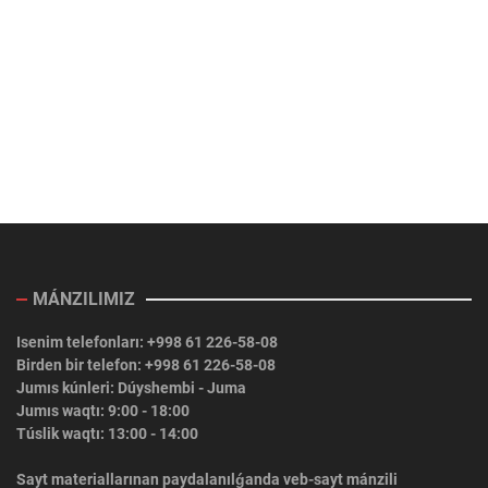
MÁNZILIMIZ
Isenim telefonları: +998 61 226-58-08
Birden bir telefon: +998 61 226-58-08
Jumıs kúnleri: Dúyshembi - Juma
Jumıs waqtı: 9:00 - 18:00
Túslik waqtı: 13:00 - 14:00
Sayt materiallarınan paydalanılǵanda veb-sayt mánzili