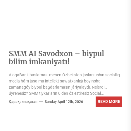
SMM AI Savodxon – biypul
bilim imkaniyatı!
AloqaBank baslaması menen Ózbekstan jasları ushın sociallıq
media hám jasalma intellekt sawatxanlıǵı boyınsha
zamanagóy biypul baǵdarlamasın járiyalaydı. Nelerdi
úyrenesiz? SMM tiykarların 0 den ózlestiresiz Social...
READ MORE
Қарақалпақстан
Sunday April 12th, 2026