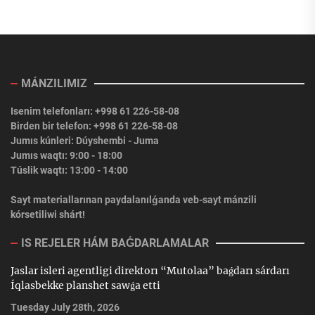
MÁNZILIMIZ
Isenim telefonları: +998 61 226-58-08
Birden bir telefon: +998 61 226-58-08
Jumıs kúnleri: Dúyshembi - Juma
Jumıs waqtı: 9:00 - 18:00
Túslik waqtı: 13:00 - 14:00
Sayt materiallarınan paydalanılǵanda veb-sayt mánzili
kórsetiliwi shárt!
IS REJELER HÁM BAǴDARLAMALAR
Jaslar isleri agentligi direktorı “Mutolaa” baǵdarı sárdarı
Íqlasbekke planshet sawǵa etti
Tuesday July 28th, 2026