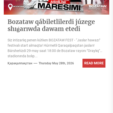
Bozataw qábiletlilerdi júzege
shıǵarıwda dawam etedi
Siz intizarlıq penen kútken BOZATAW FEST - “Jaslar hawazı"
festivalı start almaqta! Húrmetli Qaraqalpaqstan jasları!
Bársheńizdi 29-may saat 18:00 de Bozataw rayonı "Oraylıq"
stadionında bolıp...
READ MORE
Қарақалпақстан
Thursday May 28th, 2026