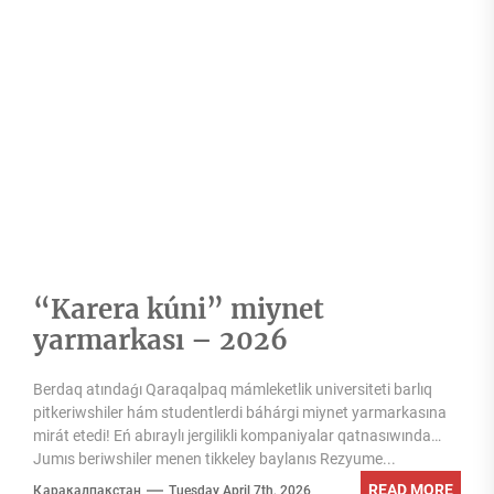
“Karera kúni” miynet
yarmarkası – 2026
Berdaq atındaǵı Qaraqalpaq mámleketlik universiteti barlıq
pitkeriwshiler hám studentlerdi báhárgi miynet yarmarkasına
mirát etedi! Eń abıraylı jergilikli kompaniyalar qatnasıwında
Jumıs beriwshiler menen tikkeley baylanıs Rezyume...
READ MORE
Қарақалпақстан
Tuesday April 7th, 2026