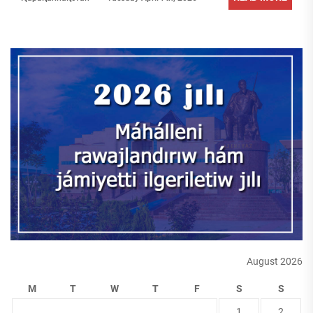
August 2026
M
T
W
T
F
S
S
1
2