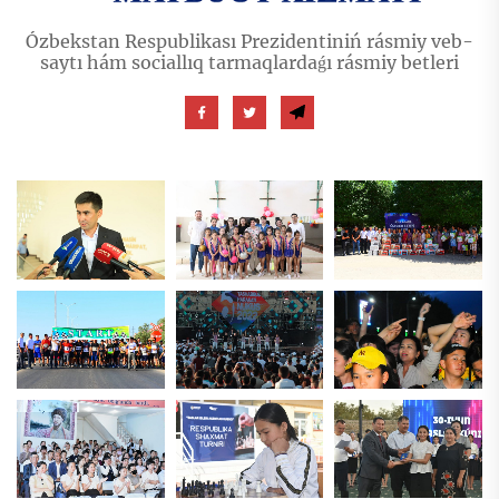
Ózbekstan Respublikası Prezidentiniń rásmiy veb-
saytı hám sociallıq tarmaqlardaǵı rásmiy betleri