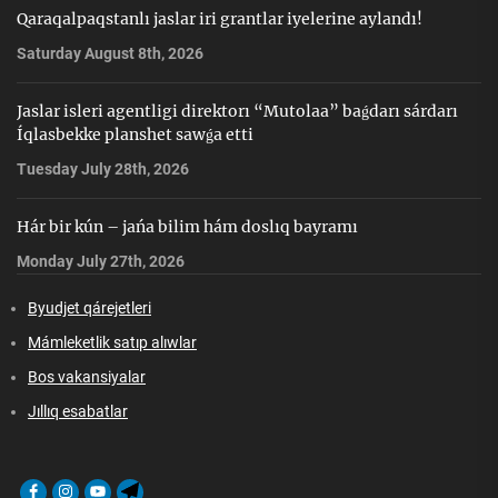
Qaraqalpaqstanlı jaslar iri grantlar iyelerine aylandı!
Saturday August 8th, 2026
Jaslar isleri agentligi direktorı “Mutolaa” baǵdarı sárdarı
Íqlasbekke planshet sawǵa etti
Tuesday July 28th, 2026
Hár bir kún – jańa bilim hám doslıq bayramı
Monday July 27th, 2026
Byudjet qárejetleri
Mámleketlik satıp alıwlar
Bos vakansiyalar
Jıllıq esabatlar
Facebook
Instagram
Youtube
Telegram