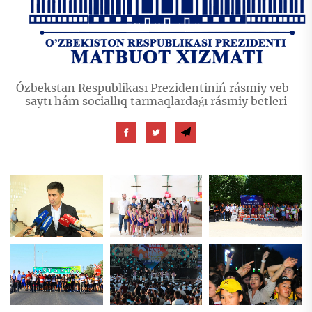
Ózbekstan Respublikası Prezidentiniń rásmiy veb-
saytı hám sociallıq tarmaqlardaǵı rásmiy betleri