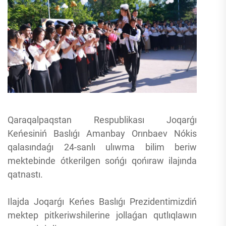
Qaraqalpaqstan Respublikası Joqarǵı
Keńesiniń Baslıǵı Amanbay Orınbaev Nókis
qalasındaǵı 24-sanlı ulıwma bilim beriw
mektebinde ótkerilgen sońǵı qońıraw ilajında
qatnastı.
Ilajda Joqarǵı Keńes Baslıǵı Prezidentimizdiń
mektep pitkeriwshilerine jollaǵan qutlıqlawın