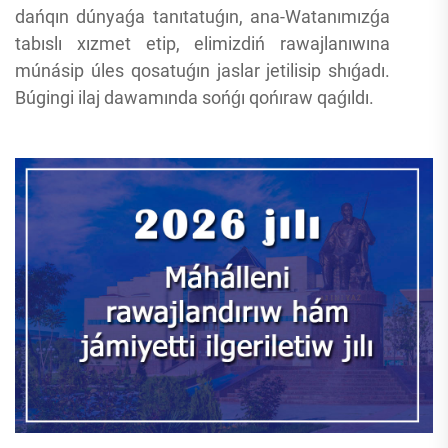
dańqın dúnyaǵa tanıtatuǵın, ana-Watanımızǵa
tabıslı xızmet etip, elimizdiń rawajlanıwına
múnásip úles qosatuǵın jaslar jetilisip shıǵadı.
Búgingi ilaj dawamında sońǵı qońıraw qaǵıldı.