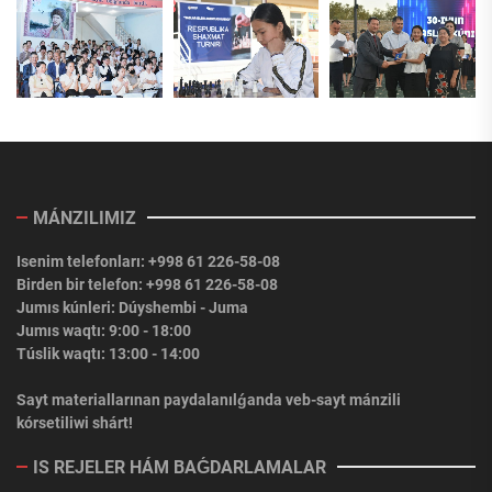
MÁNZILIMIZ
Isenim telefonları: +998 61 226-58-08
Birden bir telefon: +998 61 226-58-08
Jumıs kúnleri: Dúyshembi - Juma
Jumıs waqtı: 9:00 - 18:00
Túslik waqtı: 13:00 - 14:00
Sayt materiallarınan paydalanılǵanda veb-sayt mánzili
kórsetiliwi shárt!
IS REJELER HÁM BAǴDARLAMALAR