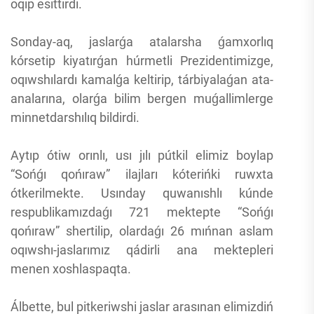
oqıp esittirdi.
Sonday-aq, jaslarǵa atalarsha ǵamxorlıq
kórsetip kiyatırǵan húrmetli Prezidentimizge,
oqıwshılardı kamalǵa keltirip, tárbiyalaǵan ata-
analarına, olarǵa bilim bergen muǵallimlerge
minnetdarshılıq bildirdi.
Aytıp ótiw orınlı, usı jılı pútkil elimiz boylap
“Sońǵı qońıraw” ilajları kóterińki ruwxta
ótkerilmekte. Usınday quwanıshlı kúnde
respublikamızdaǵı 721 mektepte “Sońǵı
qońıraw” shertilip, olardaǵı 26 mıńnan aslam
oqıwshı-jaslarımız qádirli ana mektepleri
menen xoshlaspaqta.
Álbette, bul pitkeriwshi jaslar arasınan elimizdiń