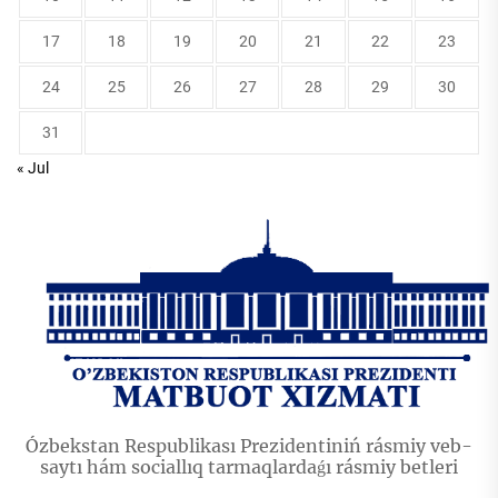
17
18
19
20
21
22
23
24
25
26
27
28
29
30
31
« Jul
Ózbekstan Respublikası Prezidentiniń rásmiy veb-
saytı hám sociallıq tarmaqlardaǵı rásmiy betleri