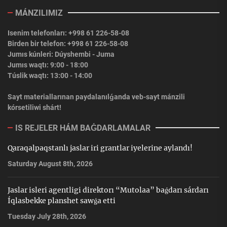
MÁNZILIMIZ
Isenim telefonları: +998 61 226-58-08
Birden bir telefon: +998 61 226-58-08
Jumıs kúnleri: Dúyshembi - Juma
Jumıs waqtı: 9:00 - 18:00
Túslik waqtı: 13:00 - 14:00
Sayt materiallarınan paydalanılǵanda veb-sayt mánzili
kórsetiliwi shárt!
IS REJELER HÁM BAǴDARLAMALAR
Qaraqalpaqstanlı jaslar iri grantlar iyelerine aylandı!
Saturday August 8th, 2026
Jaslar isleri agentligi direktorı “Mutolaa” baǵdarı sárdarı
Íqlasbekke planshet sawǵa etti
Tuesday July 28th, 2026