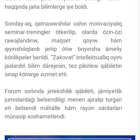
haqqında jańa bilimlerge iye boldı.
Sonday-aq, qatnasıwshılar ushın motivaciyalıq
seminar-treningler ótkerilip, olarda ózin-ózi
rawajlandırıw, maqset qoyıw hám
qıyınshılıqlardı jeńip ótiw boyınsha ámeliy
kónlikpeler berildi. “Zakovat” intellektuallıq oyını
jaslardıń bilim dárejesin, tez pikirlew qábiletin
sınap kóriwge xızmet etti.
Forum sońında jetekshilik qábileti, jámiyetlik
jumıslardaǵı belsendiligi menen ajıralıp turǵan
eń belsendi máhálle hám rayon sárdarları
múnasip xoshametlendi.