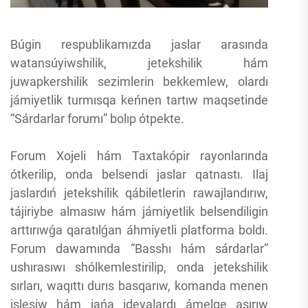
Búgin respublikamızda jaslar arasında
watansúyiwshilik, jetekshilik hám
juwapkershilik sezimlerin bekkemlew, olardı
jámiyetlik turmısqa keńnen tartıw maqsetinde
“Sárdarlar forumı” bolıp ótpekte.
Forum Xojeli hám Taxtakópir rayonlarında
ótkerilip, onda belsendi jaslar qatnastı. Ilaj
jaslardıń jetekshilik qábiletlerin rawajlandırıw,
tájiriybe almasıw hám jámiyetlik belsendiligin
arttırıwǵa qaratılǵan áhmiyetli platforma boldı.
Forum dawamında “Basshı hám sárdarlar”
ushırasıwı shólkemlestirilip, onda jetekshilik
sırları, waqıttı durıs basqarıw, komanda menen
islesiw hám jańa ideyalardı ámelge asırıw