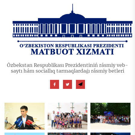
Ózbekstan Respublikası Prezidentiniń rásmiy veb-
saytı hám sociallıq tarmaqlardaǵı rásmiy betleri