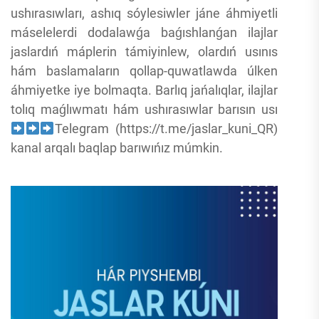
ushırasıwları, ashıq sóylesiwler jáne áhmiyetli
máselelerdi dodalawǵa baǵıshlanǵan ilajlar
jaslardıń máplerin támiyinlew, olardıń usınıs
hám baslamaların qollap-quwatlawda úlken
áhmiyetke iye bolmaqta. Barlıq jańalıqlar, ilajlar
tolıq maǵlıwmatı hám ushırasıwlar barısın usı
Telegram (https://t.me/jaslar_kuni_QR)
kanal arqalı baqlap barıwıńız múmkin.