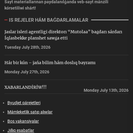
Sayt materiallarınan paydalanılǵanda veb-sayt mánzili
kórsetiliwi shárt!
IS REJELER HÁM BAǴDARLAMALAR
Jaslar isleri agentligi direktorı “Mutolaa” baǵdarı sárdarı
Íqlasbekke planshet sawǵa etti
Tuesday July 28th, 2026
Hár bir kún – jańa bilim hám doslıq bayramı
Monday July 27th, 2026
XABARLANDÍRÍW!!!
Monday July 13th, 2026
Byudjet qárejetleri
Mámleketlik satıp alıwlar
Bos vakansiyalar
Jıllıq esabatlar