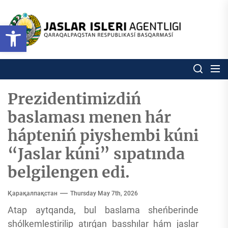
Skip
to
Ózbekstan
Open toolbar
jaslar
the
isleri
content
agentligi
Ózbekstan jaslar isleri agentl
Qaraqalpaqs
Respublikası
basqarması
Prezidentimizdiń
baslaması menen hár
hápteniń piyshembi kúni
“Jaslar kúni” sıpatında
belgilengen edi.
Қарақалпақстан
Thursday May 7th, 2026
Atap aytqanda, bul baslama sheńberinde
shólkemlestirilip atırǵan basshılar hám jaslar