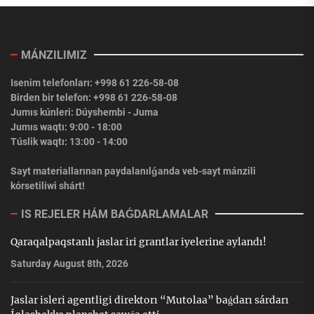
MÁNZILIMIZ
Isenim telefonları: +998 61 226-58-08
Birden bir telefon: +998 61 226-58-08
Jumıs kúnleri: Dúyshembi - Juma
Jumıs waqtı: 9:00 - 18:00
Túslik waqtı: 13:00 - 14:00
Sayt materiallarınan paydalanılǵanda veb-sayt mánzili
kórsetiliwi shárt!
IS REJELER HÁM BAǴDARLAMALAR
Qaraqalpaqstanlı jaslar iri grantlar iyelerine aylandı!
Saturday August 8th, 2026
Jaslar isleri agentligi direktorı “Mutolaa” baǵdarı sárdarı