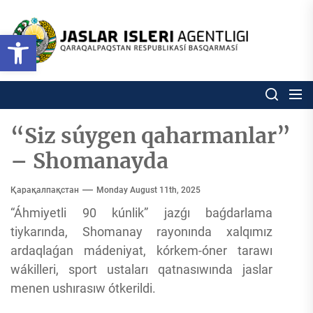
Skip
to
Ózbekstan
Open toolbar
jaslar
the
isleri
content
agentligi
Ózbekstan jaslar isleri agentl
Qaraqalpaqs
Respublikası
basqarması
“Siz súygen qaharmanlar”
– Shomanayda
Қарақалпақстан
Monday August 11th, 2025
“Áhmiyetli 90 kúnlik” jazǵı baǵdarlama
tiykarında, Shomanay rayonında xalqımız
ardaqlaǵan mádeniyat, kórkem-óner tarawı
wákilleri, sport ustaları qatnasıwında jaslar
menen ushırasıw ótkerildi.