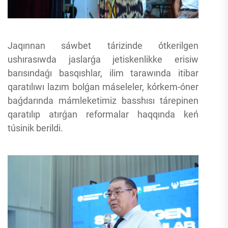
Jaqınnan sáwbet tárizinde ótkerilgen
ushırasıwda jaslarǵa jetiskenlikke erisiw
barısındaǵı basqıshlar, ilim tarawında itibar
qaratılıwı lazım bolǵan máseleler, kórkem-óner
baǵdarında mámleketimiz basshısı tárepinen
qaratılıp atırǵan reformalar haqqında keń
túsinik berildi.