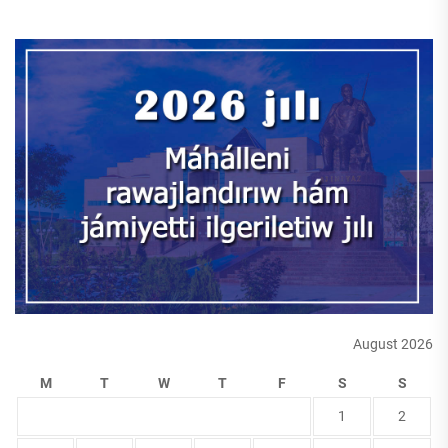
August 2026
M
T
W
T
F
S
S
1
2