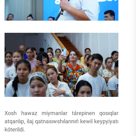
Xosh hawaz miymanlar tárepinen qosıqlar
atqarılıp, ilaj qatnasıwshılarınıń kewil keypyiyatı
kóterildi.