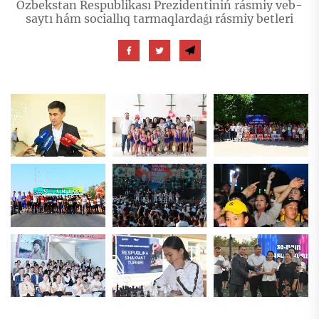
Ózbekstan Respublikası Prezidentiniń rásmiy veb-
saytı hám sociallıq tarmaqlardaǵı rásmiy betleri