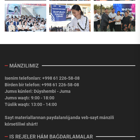
MÁNZILIMIZ
Isenim telefonları: +998 61 226-58-08
Birden bir telefon: +998 61 226-58-08
Jumıs kúnleri: Dúyshembi - Juma
Jumıs waqtı: 9:00 - 18:00
Túslik waqtı: 13:00 - 14:00
Sayt materiallarınan paydalanılǵanda veb-sayt mánzili
kórsetiliwi shárt!
IS REJELER HÁM BAǴDARLAMALAR