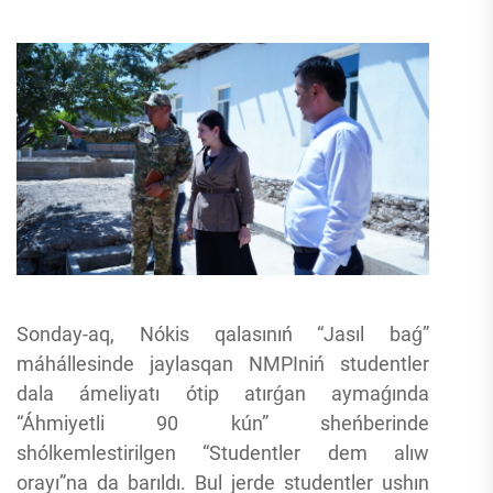
Sonday-aq, Nókis qalasınıń “Jasıl baǵ”
máhállesinde jaylasqan NMPIniń studentler
dala ámeliyatı ótip atırǵan aymaǵında
“Áhmiyetli 90 kún” sheńberinde
shólkemlestirilgen “Studentler dem alıw
orayı”na da barıldı. Bul jerde studentler ushın