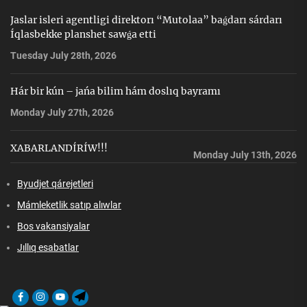
Jaslar isleri agentligi direktorı “Mutolaa” baǵdarı sárdarı
Íqlasbekke planshet sawǵa etti
Tuesday July 28th, 2026
Hár bir kún – jańa bilim hám doslıq bayramı
Monday July 27th, 2026
XABARLANDÍRÍW!!!
Monday July 13th, 2026
Byudjet qárejetleri
Mámleketlik satıp alıwlar
Bos vakansiyalar
Jıllıq esabatlar
Facebook
Instagram
Youtube
Telegram