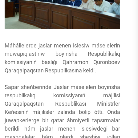
Máhállelerde jaslar menen islesiw máselelerin
muwapıqlastırıw boyınsha Respublikalıq
komissiyanıń baslıǵı Qahramon Quronboev
Qaraqalpaqstan Respublikasına keldi.
Sapar sheńberinde Jaslar máseleleri boyınsha
respublikalıq komissiyanıń májilisi
Qaraqalpaqstan Respublikası Ministrler
Keńesiniń májilisler zalında bolıp ótti. Onda
juwapkerlerge bir qatar áhmiyetli tapsırmalar
berildi hám jaslar menen islesiwdegi bar
mashqalalar hám olardı sheshiw jolları