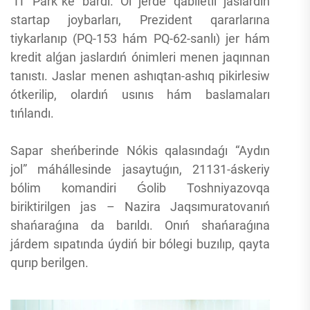
“IT Park”ke bardı. Ol jerde qábiletli jaslardıń
startap joybarları, Prezident qararlarına
tiykarlanıp (PQ-153 hám PQ-62-sanlı) jer hám
kredit alǵan jaslardıń ónimleri menen jaqınnan
tanıstı. Jaslar menen ashıqtan-ashıq pikirlesiw
ótkerilip, olardıń usınıs hám baslamaları
tıńlandı.
Sapar sheńberinde Nókis qalasındaǵı “Aydın
jol” máhállesinde jasaytuǵın, 21131-áskeriy
bólim komandiri Ǵolib Toshniyazovqa
biriktirilgen jas – Nazira Jaqsımuratovanıń
shańaraǵına da barıldı. Onıń shańaraǵına
járdem sıpatında úydiń bir bólegi buzılıp, qayta
qurıp berilgen.