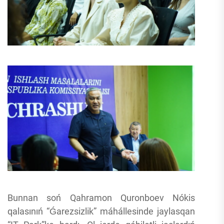
Bunnan soń Qahramon Quronboev Nókis
qalasınıń “Ǵarezsizlik” máhállesinde jaylasqan