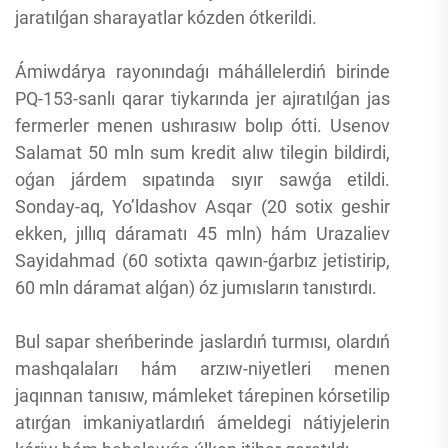
jaratılǵan sharayatlar kózden ótkerildi.
Ámiwdárya rayonındaǵı máhállelerdiń birinde
PQ-153-sanlı qarar tiykarında jer ajıratılǵan jas
fermerler menen ushırasıw bolıp ótti. Usenov
Salamat 50 mln sum kredit alıw tilegin bildirdi,
oǵan járdem sıpatında sıyır sawǵa etildi.
Sonday-aq, Yo’ldashov Asqar (20 sotix geshir
ekken, jıllıq dáramatı 45 mln) hám Urazaliev
Sayidahmad (60 sotixta qawın-ǵarbız jetistirip,
60 mln dáramat alǵan) óz jumısların tanıstırdı.
Bul sapar sheńberinde jaslardıń turmısı, olardıń
mashqalaları hám arzıw-niyetleri menen
jaqınnan tanısıw, mámleket tárepinen kórsetilip
atırǵan imkaniyatlardıń ámeldegi nátiyjelerin