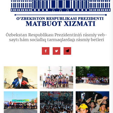
Ózbekstan Respublikası Prezidentiniń rásmiy veb-
saytı hám sociallıq tarmaqlardaǵı rásmiy betleri