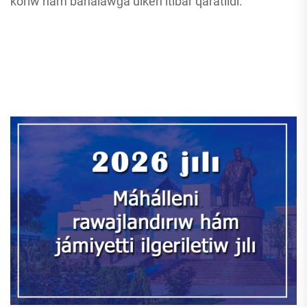
kóriw hám bahalawǵa úlken itibar qaratıldı.