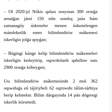
– Ol 2020-jıl Nókis qalası orayınan 300 orınǵa
arnalǵan jámi 150 mln somlıq jańa hám
zamanagóy úskeneler menen úskenelengen
mámleketlik emes bilimlendiriw mákemesi
iskerligin jolǵa qoyǵan;
– Búgingi kúnge kelip bilimlendiriw mákemeleri
iskerligin keńeytirip, oqıwshılardı qabıllaw sanı
2900 orınǵa kóbeygen;
Usı bilimlendiriw mákemesinde 2 mıń 362
oqıwshıǵa eń tájiriybeli 62 oqıtıwshı tálim-tárbiya
berip kelmekte. Bilim dárgayında 14 pán dógeregi
iskerlik kórsetedi;