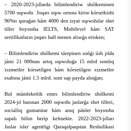
– 2020-2023-jıllarda bilimlendiriw shólkeminen
5700 oqıwshı Joqarı oqıw ornına kiriw kórsetkishi
96%tı quraǵan hám 4000 den zıyat oqıwshılar shet
tiller boyınsha IELTS, Multilevel hám SAT
sertifikatların joqarı ball menen alıwǵa erisken;
– Bilimlendiriw shólkemi tárepinen sońǵı úsh jılda
jámi 21 000nan artıq oqıwshıǵa 15 mlrd somlıq
xızmetler kórsetilgen hám kórsetilgen xızmetler
esabına jámi 1.5 mlrd. som sap payda alınǵan;
Bul mámleketlik emes bilimlendiriw shólkemi
2024-jıl basınan 2000 oqıwshı jaslarǵa shet tilleri,
sociallıq gumanitar hám anıq pánler boyınsha
sapalı bilim berip kelmekte. 2022-2023-jılları
Jaslar isler agentligi Qaraqalpaqstan Resbulikasi