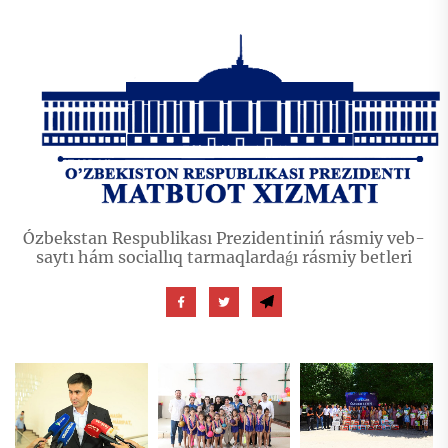
Ózbekstan Respublikası Prezidentiniń rásmiy veb-
saytı hám sociallıq tarmaqlardaǵı rásmiy betleri