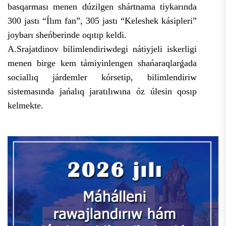
basqarması menen dúzilgen shártnama tiykarında
300 jastı “Ílım fan”, 305 jastı “Keleshek kásipleri”
joybarı sheńberinde oqıtıp keldi.
A.Srajatdinov bilimlendiriwdegi nátiyjeli iskerligi
menen birge kem támiyinlengen shańaraqlarǵada
sociallıq járdemler kórsetip,
bilimlendiriw
sistemasında jańalıq jaratılıwına óz úlesin qosıp
kelmekte.