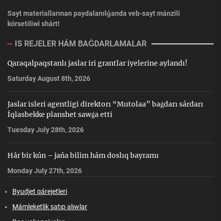
Sayt materiallarınan paydalanılǵanda veb-sayt mánzili
kórsetiliwi shárt!
IS REJELER HÁM BAǴDARLAMALAR
Qaraqalpaqstanlı jaslar iri grantlar iyelerine aylandı!
Saturday August 8th, 2026
Jaslar isleri agentligi direktorı “Mutolaa” baǵdarı sárdarı
Íqlasbekke planshet sawǵa etti
Tuesday July 28th, 2026
Hár bir kún – jańa bilim hám doslıq bayramı
Monday July 27th, 2026
Byudjet qárejetleri
Mámleketlik satıp alıwlar