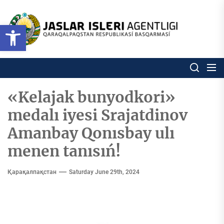
Skip
to
Ózbekstan
Open toolbar
jaslar
the
isleri
content
agentligi
Ózbekstan jaslar isleri agentl
Qaraqalpaqs
Respublikası
basqarması
«Kelajak bunyodkori»
medalı iyesi Srajatdinov
Amanbay Qonısbay ulı
menen tanısıń!
Қарақалпақстан
Saturday June 29th, 2024