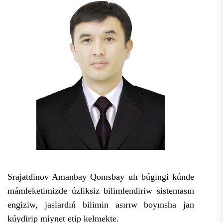
Srajatdinov Amanbay Qonısbay ulı búgingi kúnde
mámleketimizde úzliksiz bilimlendiriw sistemasın
engiziw, jaslardıń bilimin asırıw boyınsha jan
kúydirip miynet etip kelmekte.