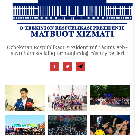
Ózbekstan Respublikası Prezidentiniń rásmiy veb-
saytı hám sociallıq tarmaqlardaǵı rásmiy betleri