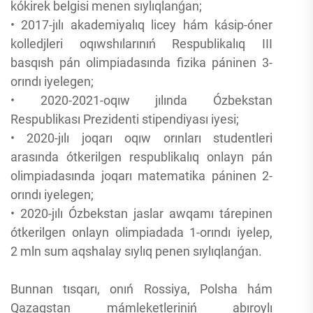
kókirek belgisi menen sıylıqlanǵan;
• 2017-jılı akademiyalıq licey hám kásip-óner
kolledjleri oqıwshılarınıń Respublikalıq III
basqısh pán olimpiadasında fizika páninen 3-
orındı iyelegen;
• 2020-2021-oqıw jılında Ózbekstan
Respublikası Prezidenti stipendiyası iyesi;
• 2020-jılı joqarı oqıw orınları studentleri
arasında ótkerilgen respublikalıq onlayn pán
olimpiadasında joqarı matematika páninen 2-
orındı iyelegen;
• 2020-jılı Ózbekstan jaslar awqamı tárepinen
ótkerilgen onlayn olimpiadada 1-orındı iyelep,
2 mln sum aqshalay sıylıq penen sıylıqlanǵan.
Bunnan tısqarı, onıń Rossiya, Polsha hám
Qazaqstan mámleketleriniń abıroylı