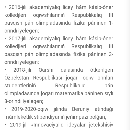
• 2016-jılı akademiyalıq licey hám kásip-óner
kolledjleri oqıwshılarınıń Respublikalıq III
basqısh pán olimpiadasında fizika páninen 1-
orındı iyelegen;
• 2017-jılı akademiyalıq licey hám kásip-óner
kolledjleri oqıwshılarınıń Respublikalıq III
basqısh pán olimpiadasında fizika páninen 3-
orındı iyelegen;
• 2018-jılı Qarshı qalasında ótkerilgen
Ózbekstan Respublikası joqarı oqıw orınları
studentleriniń Respublikalıq pán
olimpiadasında joqarı matematika páninen sıylı
3-orındı iyelegen;
• 2019-2020-oqıw jılında Beruniy atındaǵı
mámleketlik stipendiyanıń jeńimpazı bolǵan;
• 2019-jılı «Innovaciyalıq ideyalar jetekshisi»