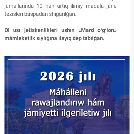
jurnallarında 10 nan artıq ilimiy maqala jáne
tezisleri baspadan shıǵarılǵan.
Ol usı jetiskenlikleri ushın «Mard oʻgʻlon»
mámleketlik sıylıǵına ılayıq dep tabılǵan.