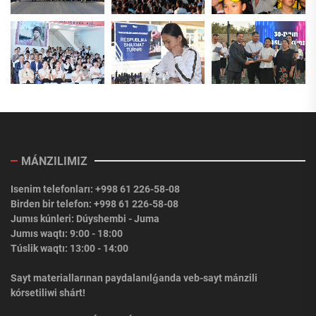
MÁNZILIMIZ
Isenim telefonları: +998 61 226-58-08
Birden bir telefon: +998 61 226-58-08
Jumıs kúnleri: Dúyshembi - Juma
Jumıs waqtı: 9:00 - 18:00
Túslik waqtı: 13:00 - 14:00
Sayt materiallarınan paydalanılǵanda veb-sayt mánzili
kórsetiliwi shárt!