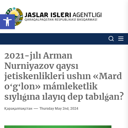
Skip
to
Ózbekstan
Open toolbar
jaslar
the
isleri
content
agentligi
Ózbekstan jaslar isleri agentl
Qaraqalpaqs
Respublikası
basqarması
2021-jılı Arman
Nurniyazov qaysı
jetiskenlikleri ushın «Mard
oʻgʻlon» mámleketlik
sıylıǵına ılayıq dep tabılǵan?
Қарақалпақстан
Thursday May 2nd, 2024