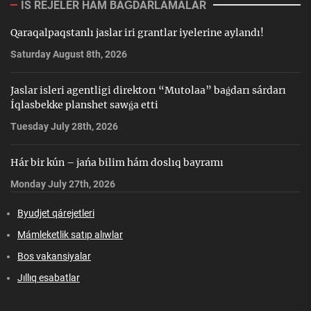
IS REJELER HÁM BAǴDARLAMALAR
Qaraqalpaqstanlı jaslar iri grantlar iyelerine aylandı!
Saturday August 8th, 2026
Jaslar isleri agentligi direktorı “Mutolaa” baǵdarı sárdarı
Íqlasbekke planshet sawǵa etti
Tuesday July 28th, 2026
Hár bir kún – jańa bilim hám doslıq bayramı
Monday July 27th, 2026
Byudjet qárejetleri
Mámleketlik satıp alıwlar
Bos vakansiyalar
Jıllıq esabatlar