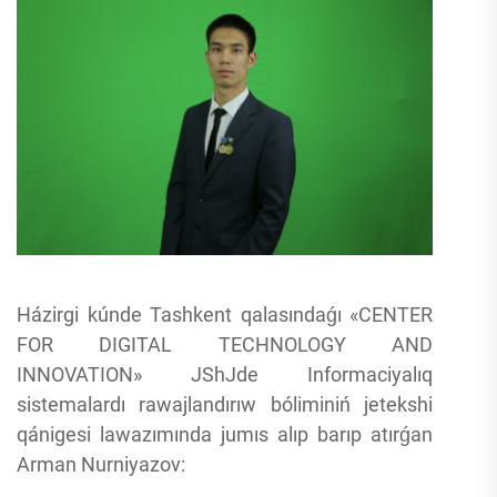
Házirgi kúnde Tashkent qalasındaǵı «CENTER
FOR DIGITAL TECHNOLOGY AND
INNOVATION» JShJde Informaciyalıq
sistemalardı rawajlandırıw bóliminiń jetekshi
qánigesi lawazımında jumıs alıp barıp atırǵan
Arman Nurniyazov: