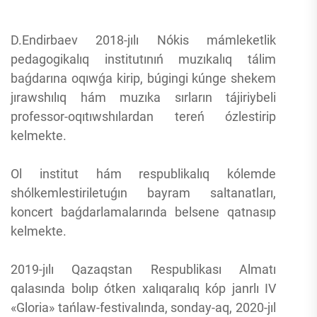
D.Endirbaev 2018-jılı Nókis mámleketlik
pedagogikalıq institutınıń muzıkalıq tálim
baǵdarına oqıwǵa kirip, búgingi kúnge shekem
jırawshılıq hám muzıka sırların tájiriybeli
professor-oqıtıwshılardan tereń ózlestirip
kelmekte.
Ol institut hám respublikalıq kólemde
shólkemlestiriletuǵın bayram saltanatları,
koncert baǵdarlamalarında belsene qatnasıp
kelmekte.
2019-jılı Qazaqstan Respublikası Almatı
qalasında bolıp ótken xalıqaralıq kóp janrlı IV
«Gloria» tańlaw-festivalında, sonday-aq, 2020-jıl