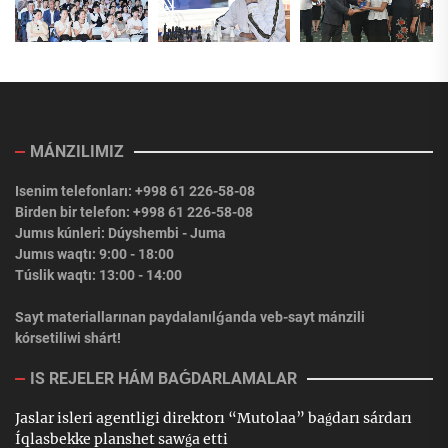
MÁNZILIMIZ
Isenim telefonları: +998 61 226-58-08
Birden bir telefon: +998 61 226-58-08
Jumıs kúnleri: Dúyshembi - Juma
Jumıs waqtı: 9:00 - 18:00
Túslik waqtı: 13:00 - 14:00
Sayt materiallarınan paydalanılǵanda veb-sayt mánzili
kórsetiliwi shárt!
IS REJELER HÁM BAǴDARLAMALAR
Jaslar isleri agentligi direktorı “Mutolaa” baǵdarı sárdarı
Íqlasbekke planshet sawǵa etti