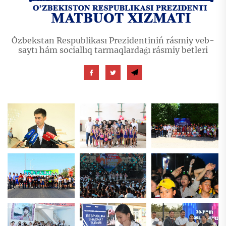
Ózbekstan Respublikası Prezidentiniń rásmiy veb-
saytı hám sociallıq tarmaqlardaǵı rásmiy betleri