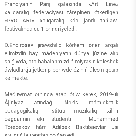
Franciyanıń Parij qalasında «Art Line»
xalıqaralıq federaciyası tárepinen ótkerilgen
«PRO ART» xalıqaralıq kóp janrlı tańlaw-
festivalında da 1-orındı iyeledi.
D.Endirbaev jırawshılıq kórkem óneri arqalı
elimizdiń bay mádeniyatın dúnya júzine alıp
shıǵıwda, ata-babalarımızdıń miyrasın keleshek
áwladlarǵa jetkerip beriwde óziniń úlesin qosıp
kelmekte.
Maǵlıwmat ornında atap ótiw kerek, 2019-jılı
Ájiniyaz atındaǵı Nókis mámleketlik
pedagogikalıq institutı muzıkalıq tálim
baǵdarınıń eki studenti – Muhammed
Tórebekov hám Ádilbek Baxtıbaevlar usı
sıylıqtıń laureatları bolǵan edi.