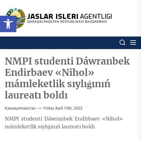
Skip
to
Ózbekstan
Open toolbar
jaslar
the
isleri
content
agentligi
Ózbekstan jaslar isleri agentl
Qaraqalpaqs
Respublikası
basqarması
NMPI studenti Dáwranbek
Endirbaev «Nihol»
mámleketlik sıylıǵınıń
laureatı boldı
Қарақалпақстан
Friday April 15th, 2022
NMPI studenti Dáwranbek Endirbaev «Nihol»
mámleketlik sıylıǵınıń laureatı boldı