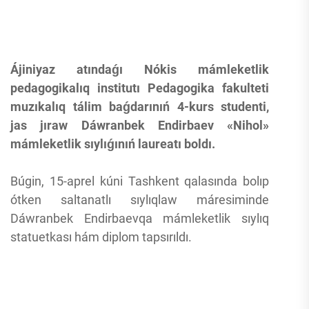
Ájiniyaz atındaǵı Nókis mámleketlik
pedagogikalıq institutı Pedagogika fakulteti
muzıkalıq tálim baǵdarınıń 4-kurs studenti,
jas jıraw Dáwranbek Endirbaev «Nihol»
mámleketlik sıylıǵınıń laureatı boldı.
Búgin, 15-aprel kúni Tashkent qalasında bolıp
ótken saltanatlı sıylıqlaw máresiminde
Dáwranbek Endirbaevqa mámleketlik sıylıq
statuetkası hám diplom tapsırıldı.