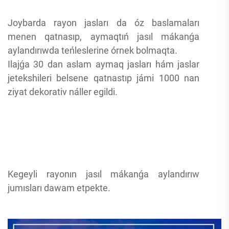
Joybarda rayon jasları da óz baslamaları
menen qatnasıp, aymaqtıń jasıl mákanǵa
aylandırıwda teńleslerine órnek bolmaqta.
Ilajǵa 30 dan aslam aymaq jasları hám jaslar
jetekshileri belsene qatnastıp jámi 1000 nan
ziyat dekorativ náller egildi.
Kegeyli rayonın jasıl mákanǵa aylandırıw
jumısları dawam etpekte.