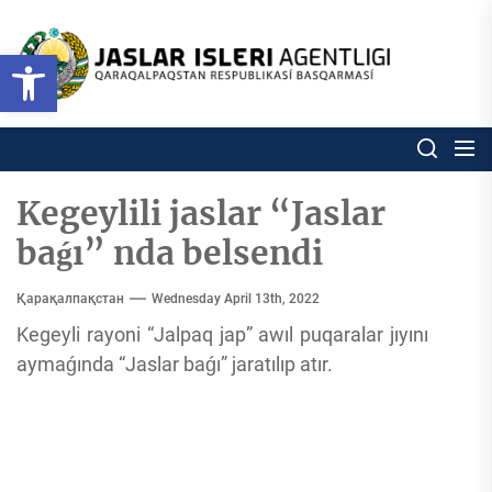
Skip
to
Ózbekstan
Open toolbar
jaslar
the
isleri
content
agentligi
Ózbekstan jaslar isleri agentl
Qaraqalpaqs
Respublikası
basqarması
Kegeylili jaslar “Jaslar
baǵı” nda belsendi
Қарақалпақстан
Wednesday April 13th, 2022
Kegeyli rayoni “Jalpaq jap” awıl puqaralar jıyını
aymaǵında “Jaslar baǵı” jaratılıp atır.