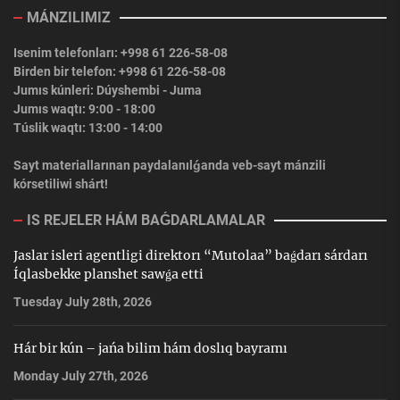
MÁNZILIMIZ
Isenim telefonları: +998 61 226-58-08
Birden bir telefon: +998 61 226-58-08
Jumıs kúnleri: Dúyshembi - Juma
Jumıs waqtı: 9:00 - 18:00
Túslik waqtı: 13:00 - 14:00
Sayt materiallarınan paydalanılǵanda veb-sayt mánzili
kórsetiliwi shárt!
IS REJELER HÁM BAǴDARLAMALAR
Jaslar isleri agentligi direktorı “Mutolaa” baǵdarı sárdarı
Íqlasbekke planshet sawǵa etti
Tuesday July 28th, 2026
Hár bir kún – jańa bilim hám doslıq bayramı
Monday July 27th, 2026