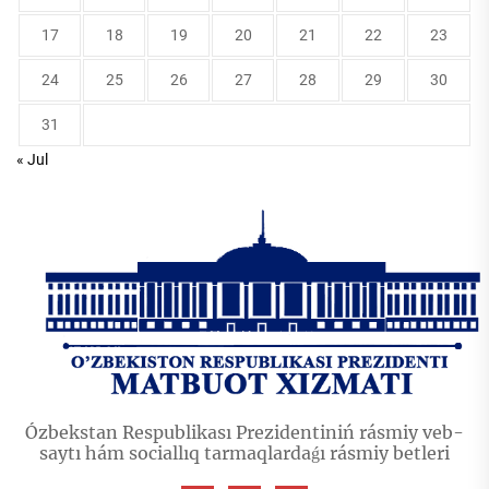
17
18
19
20
21
22
23
24
25
26
27
28
29
30
31
« Jul
Ózbekstan Respublikası Prezidentiniń rásmiy veb-
saytı hám sociallıq tarmaqlardaǵı rásmiy betleri