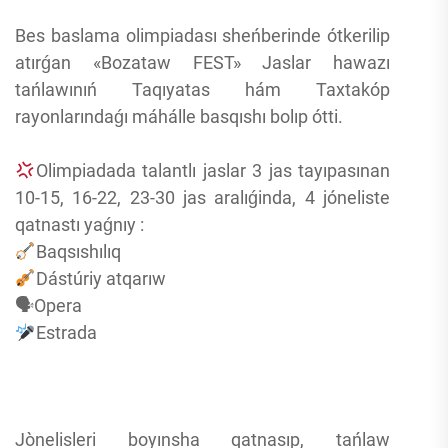
Bes baslama olimpiadası sheńberinde ótkerilip
atırǵan «Bozataw FEST» Jaslar hawazı
tańlawınıń Taqıyatas hám Taxtakóp
rayonlarındaǵı máhálle basqıshı bolıp ótti.
Olimpiadada talantlı jaslar 3 jas tayıpasınan
10-15, 16-22, 23-30 jas aralıǵinda, 4 jóneliste
qatnastı yaǵnıy :
Baqsıshılıq
Dástúriy atqarıw
🗣Opera
Estrada
Jònelisleri boyınsha qatnasıp, tańlaw