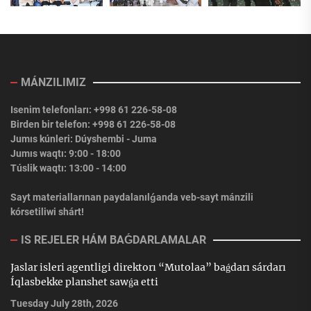
MÁNZILIMIZ
Isenim telefonları: +998 61 226-58-08
Birden bir telefon: +998 61 226-58-08
Jumıs kúnleri: Dúyshembi - Juma
Jumıs waqtı: 9:00 - 18:00
Túslik waqtı: 13:00 - 14:00
Sayt materiallarınan paydalanılǵanda veb-sayt mánzili
kórsetiliwi shárt!
IS REJELER HÁM BAǴDARLAMALAR
Jaslar isleri agentligi direktorı “Mutolaa” baǵdarı sárdarı
Íqlasbekke planshet sawǵa etti
Tuesday July 28th, 2026