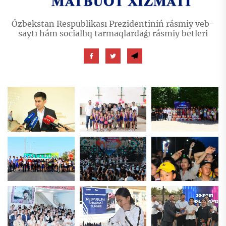
Ózbekstan Respublikası Prezidentiniń rásmiy veb-
saytı hám sociallıq tarmaqlardaǵı rásmiy betleri