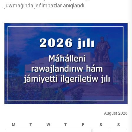
juwmaģında jeńimpazlar anıqlandı.
August 2026
M
T
W
T
F
S
S