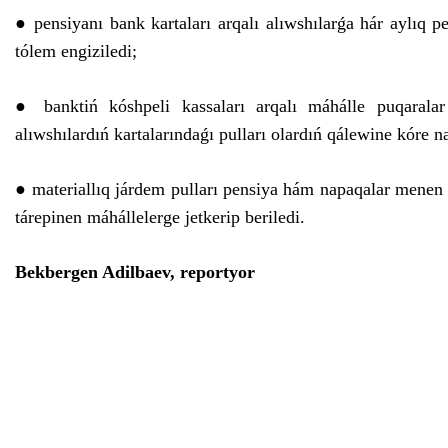
● pensiyanı bank kartaları arqalı alıwshılarǵa hár aylıq 
tólem engiziledi;
● banktiń kóshpeli kassaları arqalı máhálle puqarala
alıwshılardıń kartalarındaǵı pulları olardıń qálewine kóre n
● materiallıq járdem pulları pensiya hám napaqalar menen 
tárepinen máhállelerge jetkerip beriledi.
Bekbergen Adilbaev, reportyor