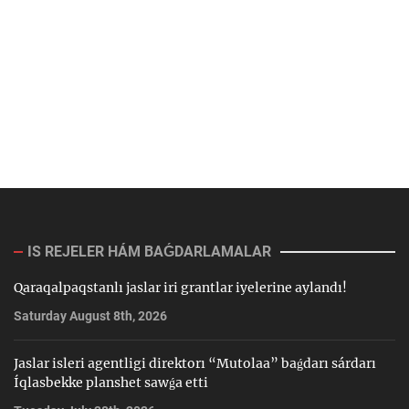
IS REJELER HÁM BAǴDARLAMALAR
Qaraqalpaqstanlı jaslar iri grantlar iyelerine aylandı!
Saturday August 8th, 2026
Jaslar isleri agentligi direktorı “Mutolaa” baǵdarı sárdarı
Íqlasbekke planshet sawǵa etti