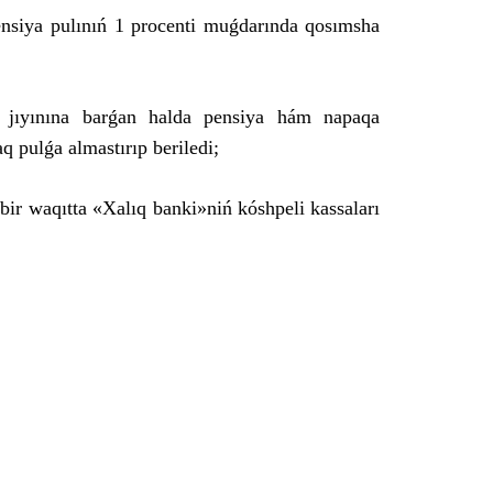
pensiya pulınıń 1 procenti muǵdarında qosımsha
r jıyınına barǵan halda pensiya hám napaqa
aq pulǵa almastırıp beriledi;
bir waqıtta «Xalıq banki»niń kóshpeli kassaları