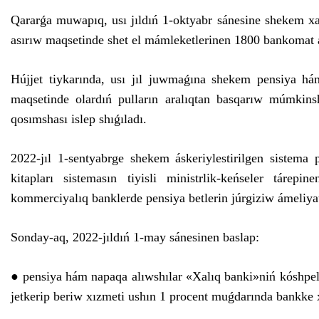
Qararǵa muwapıq, usı jıldıń 1-oktyabr sánesine shekem xa
asırıw maqsetinde shet el mámleketlerinen 1800 bankomat a
Hújjet tiykarında, usı jıl juwmaǵına shekem pensiya hám
maqsetinde olardıń pulların aralıqtan basqarıw múmkins
qosımshası islep shıǵıladı.
2022-jıl 1-sentyabrge shekem áskeriylestirilgen sistema
kitapları sistemasın tiyisli ministrlik-keńseler tárepi
kommerciyalıq banklerde pensiya betlerin júrgiziw ámeliyatı
Sonday-aq, 2022-jıldıń 1-may sánesinen baslap:
● pensiya hám napaqa alıwshılar «Xalıq banki»niń kóshpeli
jetkerip beriw xızmeti ushın 1 procent muǵdarında bankke 