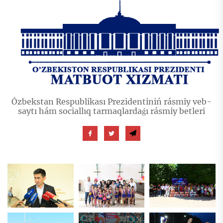
Ózbekstan Respublikası Prezidentiniń rásmiy veb-
saytı hám sociallıq tarmaqlardaǵı rásmiy betleri