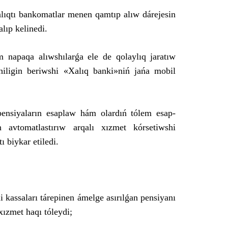
lıqtı bankomatlar menen qamtıp alıw dárejesin
lıp kelinedi.
 napaqa alıwshılarǵa ele de qolaylıq jaratıw
hiligin beriwshi «Xalıq banki»niń jańa mobil
 pensiyaların esaplaw hám olardıń tólem esap-
nen avtomatlastırıw arqalı xızmet kórsetiwshi
 biykar etiledi.
 kassaları tárepinen ámelge asırılǵan pensiyanı
xızmet haqı tóleydi;