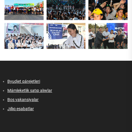
Byudjet qárejetleri
Mámleketlik satıp alıwlar
Bos vakansiyalar
Jıllıq esabatlar