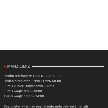
MÁNZILIMIZ
Isenim telefonları: +998 61 226-58-08
Birden bir telefon: +998 61 226-58-08
Jumıs kúnleri: Dúyshembi - Juma
Jumıs waqtı: 9:00 - 18:00
Túslik waqtı: 13:00 - 14:00
Sayt materiallarınan paydalanılǵanda veb-sayt mánzili