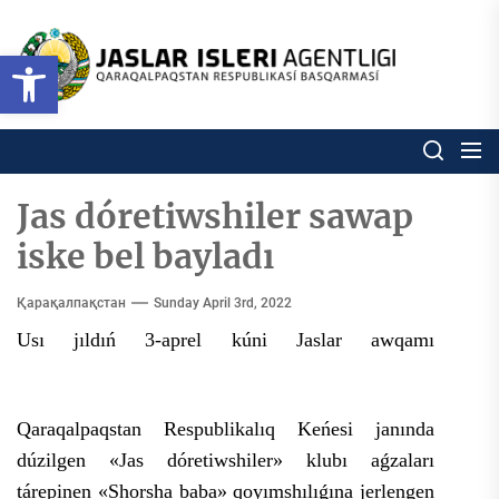
Skip
to
Ózbekstan
Open toolbar
jaslar
the
isleri
content
agentligi
Ózbekstan jaslar isleri agentl
Qaraqalpaqs
Respublikası
basqarması
Jas dóretiwshiler sawap
iske bel bayladı
Қарақалпақстан
Sunday April 3rd, 2022
Usı jıldıń 3-aprel kúni Jaslar awqamı
Qaraqalpaqstan Respublikalıq Keńesi janında
dúzilgen «Jas dóretiwshiler» klubı aǵzaları
tárepinen «Shorsha baba» qoyımshılıǵına jerlengen