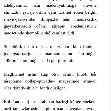
ádebiyatımız hám mádeniyatımızǵa, ulıwma
elimizdiń rawajı ushın qalıs xızmet etken belgili
shayır-jazıwshılar, ilimpazlar hám mámleketlik
ǵayratkerlerdiń qábiri átirapın abadanlastırıw
maqsetinde shembilik shólkemlestirildi.
Shembilik ushın qurılıs materialları klub fondına
jıynalǵan qarjılar esabınan satıp alındı hám buǵan
149 mıń sum muǵdarında pul jumsaldı.
Maǵlıwmat ushın atap ótiw orınlı, klubtı hár
tárepleme qollap-quwatlaw maqsetinde arnawlı
«Jas dóretiwshiler» fondı dúzilgen.
Bul fond qarjıları esabınan házirgi kúnge shekem
túrli tańlawlar ushın diplom hám sawǵalar alıwda,