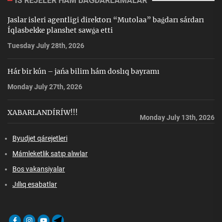
IS REJELER HÁM BAǴDARLAMALAR
Jaslar isleri agentligi direktorı “Mutolaa” baǵdarı sárdarı
Íqlasbekke planshet sawǵa etti
Tuesday July 28th, 2026
Hár bir kún – jańa bilim hám doslıq bayramı
Monday July 27th, 2026
XABARLANDÍRÍW!!!
Monday July 13th, 2026
Byudjet qárejetleri
Mámleketlik satıp alıwlar
Bos vakansiyalar
Jıllıq esabatlar
Facebook
Instagram
Youtube
Telegram