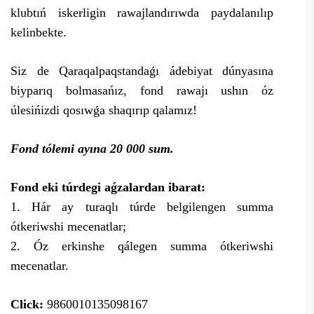
klubtıń iskerligin rawajlandırıwda paydalanılıp
kelinbekte.
Siz de Qaraqalpaqstandaǵı ádebiyat dúnyasına
biyparıq bolmasańız, fond rawajı ushın óz
úlesińizdi qosıwǵa shaqırıp qalamız!
Fond tólemi ayına 20 000 sum.
Fond eki túrdegi aǵzalardan ibarat:
1. Hár ay turaqlı túrde belgilengen summa
ótkeriwshi mecenatlar;
2. Óz erkinshe qálegen summa ótkeriwshi
mecenatlar.
Click:
9860010135098167