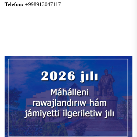
Telefon:
+998913047117