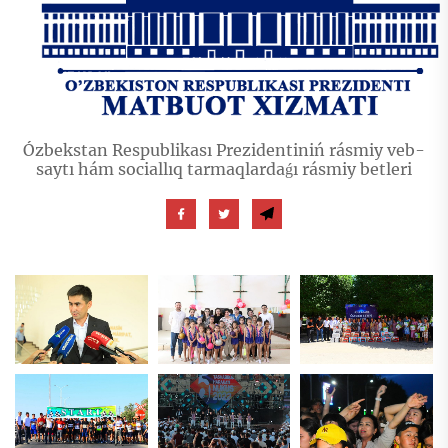
Ózbekstan Respublikası Prezidentiniń rásmiy veb-
saytı hám sociallıq tarmaqlardaǵı rásmiy betleri