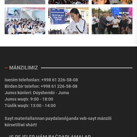
MÁNZILIMIZ
Isenim telefonları: +998 61 226-58-08
Birden bir telefon: +998 61 226-58-08
Jumıs kúnleri: Dúyshembi - Juma
Jumıs waqtı: 9:00 - 18:00
Túslik waqtı: 13:00 - 14:00
Sayt materiallarınan paydalanılǵanda veb-sayt mánzili
kórsetiliwi shárt!