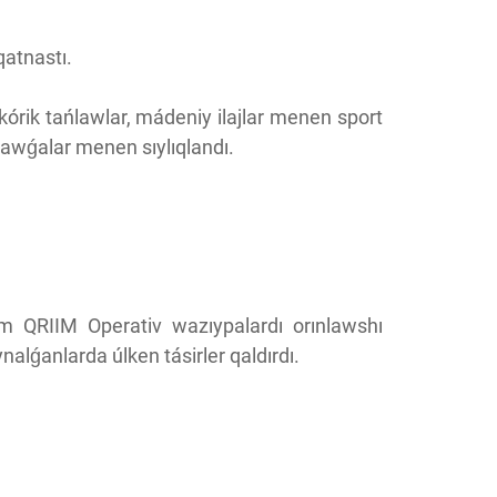
qatnastı.
kórik tańlawlar, mádeniy ilajlar menen sport
 sawǵalar menen sıylıqlandı.
ám QRIIM Operativ wazıypalardı orınlawshı
ynalǵanlarda úlken tásirler qaldırdı.