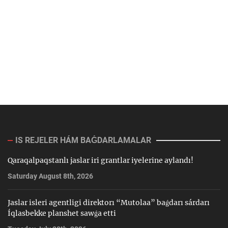
IS REJELER HÁM BAǴDARLAMALAR
Qaraqalpaqstanlı jaslar iri grantlar iyelerine aylandı!
Saturday August 8th, 2026
Jaslar isleri agentligi direktorı “Mutolaa” baǵdarı sárdarı
Íqlasbekke planshet sawǵa etti