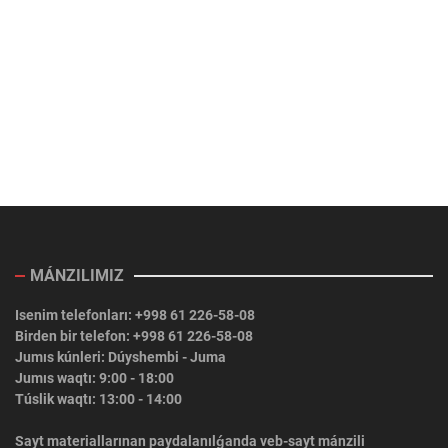
MÁNZILIMIZ
Isenim telefonları: +998 61 226-58-08
Birden bir telefon: +998 61 226-58-08
Jumıs kúnleri: Dúyshembi - Juma
Jumıs waqtı: 9:00 - 18:00
Túslik waqtı: 13:00 - 14:00
Sayt materiallarınan paydalanılǵanda veb-sayt mánzili