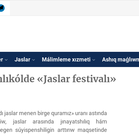
m
ube
Telegram
isleri agentligi Qa
tan
er
Jaslar
Málimleme xızmeti
Ashıq maǵlıwm
lıkólde «Jaslar festivalı»
jaslar menen birge quramız» uranı astında
w, jaslar arasında jınayatshılıq hám
degen súyispenshiligin arttırıw maqsetinde