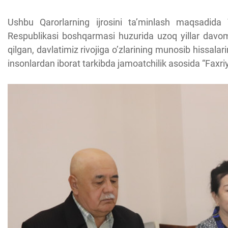
Ushbu Qarorlarning ijrosini ta’minlash maqsadida Y
Respublikasi boshqarmasi huzurida uzoq yillar davo
qilgan, davlatimiz rivojiga o’zlarining munosib hissalari
insonlardan iborat tarkibda jamoatchilik asosida “Faxriy