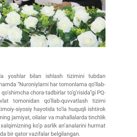
da yoshlar bilan ishlash tizimini tubdan
on hamda “Nuroniylarni har tomonlama qo’llab-
qo’shimcha chora-tadbirlar to’g’risida”gi PQ-
lat tomonidan qo’llab-quvvatlash tizimi
moiy-siyosiy hayotida to’la huquqli ishtirok
ning jamiyat, oilalar va mahallalarda tinchlik
xalqimizning ko’p asrlik an’analarini hurmat
ida bir qator vazifalar belgilangan.