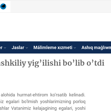
am
tube
Telegram
isleri agentligi Qa
tan
er
Jaslar
Málimleme xızmeti
Ashıq maǵlıwm
hkiliy yig’ilishi bo’lib o’tdi
 alohida hurmat-ehtirom ko’rsatib kelinadi.
miz egalari bo’lmish yoshlarimizning porloq
shlar Vatanimiz kelajagining egalari, yoshi