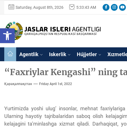
Skip
Facebook
Instagr
You
Saturday, August 8th, 2026
5:33:43 AM
to
the
content
Ózbekstan
Open toolbar
jaslar
isleri
Ózbekstan jaslar 
agentligi
Qaraqalpaqs
Agentlik
Iskerlik
Hújjetler
Xızmetl
Respublikası
basqarması
“Faxriylar Kengashi” ning tas
Қарақалпақстан
Friday April 1st, 2022
Yurtimizda yoshi ulug’ insonlar, mehnat faxriylariga
Ularning hayotiy tajribalaridan saboq olish kelajagi
kelajagini ta’minlashga xizmat qiladi. Darhaqiqat, yo