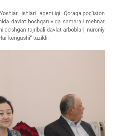
oshlar ishlari agentligi Qoraqalpog’iston
mida davlat boshqaruvida samarali mehnat
ni qo’shgan tajribali davlat arboblari, nuroniy
lar kengashi” tuzildi.