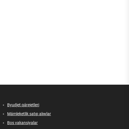
Byudjet qárejetleri
Mámleketlik satıp alıwlar
Bos vakansiyalar