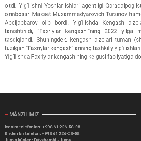
o’tdi. Yig’ilishni Yoshlar ishlari agentligi Qoraqalpog
o’rinbosari Maxset Muxammedyarovich Tursinov hamda
Abdijabbarov olib bordi. Yig’ilishda Kengash a’zol
tanishtirildi, “Faxriylar kengashi”ning 2022 yilga 
tasdiqlandi. Shuningdek, kengash a’zolari tuman (sha
tuzilgan “Faxriylar kengash”larining tashkiliy yig’ilishlari
Yig’ilishda Faxriylar kengashining kelgusi faoliyatiga doir
MÁNZILIMIZ
Isenim telefonları: +998 61 226-58-08
Birden bir telefon: +998 61 226-58-08
Jumıs kúnleri: Dúyshembi - Juma