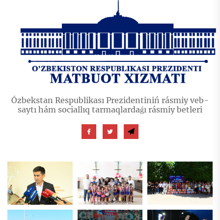
Ózbekstan Respublikası Prezidentiniń rásmiy veb-
saytı hám sociallıq tarmaqlardaǵı rásmiy betleri