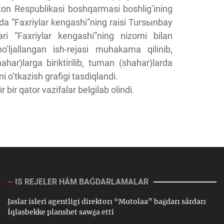
’iston Respublikasi boshqarmasi boshlig’ining
 “Faxriylar kengashi”ning raisi Tursыnbay
ari “Faxriylar kengashi”ning nizomi bilan
mo’ljallangan ish-rejasi muhakama qilinib,
har)larga biriktirilib, tuman (shahar)larda
ni o’tkazish grafigi tasdiqlandi.
 bir qator vazifalar belgilab olindi.
IS REJELER HÁM BAǴDARLAMALAR
Jaslar isleri agentligi direktorı “Mutolaa” baǵdarı sárdarı
Íqlasbekke planshet sawǵa etti