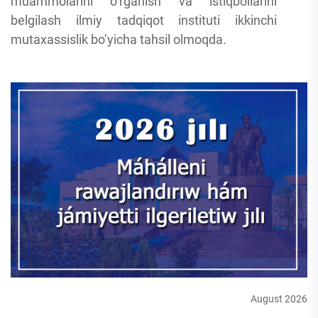
muammolarini o’rganish va istiqbollarini
belgilash ilmiy tadqiqot instituti ikkinchi
mutaxassislik bo’yicha tahsil olmoqda.
August 2026