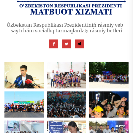
Ózbekstan Respublikası Prezidentiniń rásmiy veb-
saytı hám sociallıq tarmaqlardaǵı rásmiy betleri