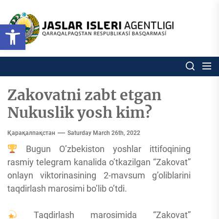
Skip
to
Ózbekstan
Open toolbar
jaslar
the
isleri
content
agentligi
Ózbekstan jaslar isleri agentl
Qaraqalpaqs
Respublikası
basqarması
Zakovatni zabt etgan
Nukuslik yosh kim?
Қарақалпақстан
Saturday March 26th, 2022
Bugun O’zbekiston yoshlar ittifoqining
rasmiy telegram kanalida o’tkazilgan “Zakovat”
onlayn viktorinasining 2-mavsum g’oliblarini
taqdirlash marosimi bo’lib o’tdi.
Taqdirlash marosimida “Zakovat”