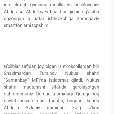
intellektual o’yinining muallifi va boshlovchisi
Abdurasul Abdullayev final bosiqichida g’alaba
qozongan 5 nafar ishtirokchiga zamonaviy
smartfonlarni topshirdi.
G’oliblar safidan joy olgan ishtirokchilardan biri
Shaximardan Tursinov Nukus shahri
“Samanbay” MFYda istiqomat qiladi. Nukus
shahri maqtanishi sifatida qaralayotgan
qahramonimiz Berdaq nomidagi Qoraqalpoq
davlat universitetini tugatib, bugungi kunda
Abdulla Avloniy nomidagi Xalq ta’limi