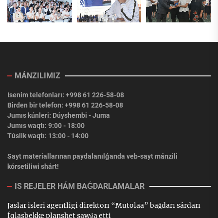
MÁNZILIMIZ
Isenim telefonları: +998 61 226-58-08
Birden bir telefon: +998 61 226-58-08
Jumıs kúnleri: Dúyshembi - Juma
Jumıs waqtı: 9:00 - 18:00
Túslik waqtı: 13:00 - 14:00
Sayt materiallarınan paydalanılǵanda veb-sayt mánzili
kórsetiliwi shárt!
IS REJELER HÁM BAǴDARLAMALAR
Jaslar isleri agentligi direktorı “Mutolaa” baǵdarı sárdarı
Íqlasbekke planshet sawǵa etti