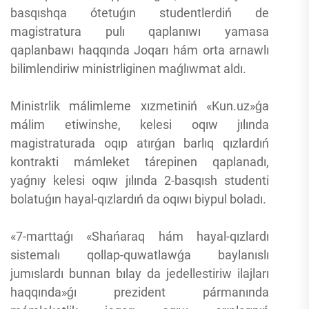
basqıshqa ótetuǵın studentlerdiń de
magistratura pulı qaplanıwı yamasa
qaplanbawı haqqında Joqarı hám orta arnawlı
bilimlendiriw ministrliginen maǵlıwmat aldı.
Ministrlik málimleme xızmetiniń «Kun.uz»ǵa
málim etiwinshe, kelesi oqıw jılında
magistraturada oqıp atırǵan barlıq qızlardıń
kontrakti mámleket tárepinen qaplanadı,
yaǵnıy kelesi oqıw jılında 2-basqısh studenti
bolatuǵın hayal-qızlardıń da oqıwı biypul boladı.
«7-marttaǵı «Shańaraq hám hayal-qızlardı
sistemalı qollap-quwatlawǵa baylanıslı
jumıslardı bunnan bılay da jedellestiriw ilajları
haqqında»ǵı prezident pármanında