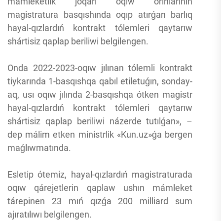
mámleketlik joqarı oqıw orınlarınıń
magistratura basqıshında oqıp atırǵan barlıq
hayal-qızlardıń kontrakt tólemleri qaytarıw
shártisiz qaplap beriliwi belgilengen.
Onda 2022-2023-oqıw jılınan tólemli kontrakt
tiykarında 1-basqıshqa qabıl etiletuǵın, sonday-
aq, usı oqıw jılında 2-basqıshqa ótken magistr
hayal-qızlardıń kontrakt tólemleri qaytarıw
shártisiz qaplap beriliwi názerde tutılǵan», –
dep málim etken ministrlik «Kun.uz»ǵa bergen
maǵlıwmatında.
Esletip ótemiz, hayal-qızlardıń magistraturada
oqıw qárejetlerin qaplaw ushın mámleket
tárepinen 23 mıń qızǵa 200 milliard sum
ajıratılıwı belgilengen.