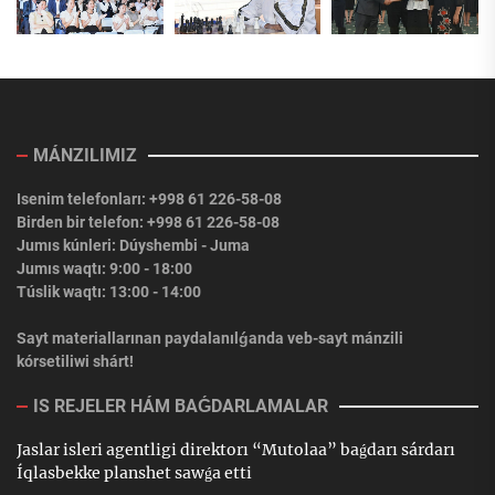
MÁNZILIMIZ
Isenim telefonları: +998 61 226-58-08
Birden bir telefon: +998 61 226-58-08
Jumıs kúnleri: Dúyshembi - Juma
Jumıs waqtı: 9:00 - 18:00
Túslik waqtı: 13:00 - 14:00
Sayt materiallarınan paydalanılǵanda veb-sayt mánzili
kórsetiliwi shárt!
IS REJELER HÁM BAǴDARLAMALAR
Jaslar isleri agentligi direktorı “Mutolaa” baǵdarı sárdarı
Íqlasbekke planshet sawǵa etti