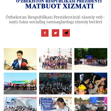
Ózbekstan Respublikası Prezidentiniń rásmiy veb-
saytı hám sociallıq tarmaqlardaǵı rásmiy betleri