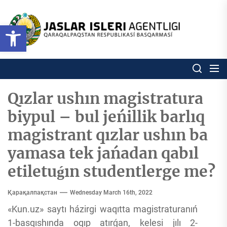
Skip
to
Ózbekstan
Open toolbar
jaslar
the
isleri
content
agentligi
Ózbekstan jaslar isleri agentl
Qaraqalpaqs
Respublikası
basqarması
Qızlar ushın magistratura
biypul – bul jeńillik barlıq
magistrant qızlar ushın ba
yamasa tek jańadan qabıl
etiletuǵın studentlerge me?
Қарақалпақстан
Wednesday March 16th, 2022
«Kun.uz» saytı házirgi waqıtta magistraturanıń
1-basqıshında oqıp atırǵan, kelesi jılı 2-