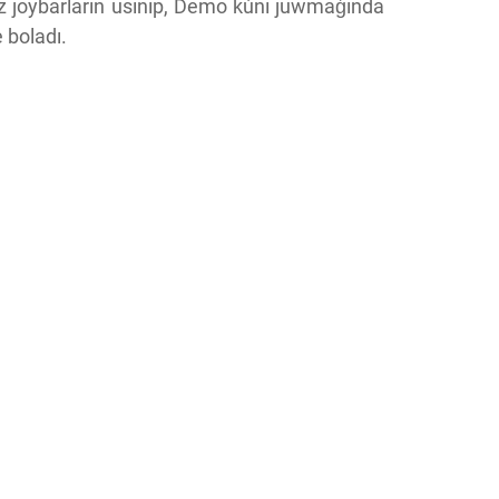
óz joybarların usınıp, Demo kúni juwmaǵında
e boladı.