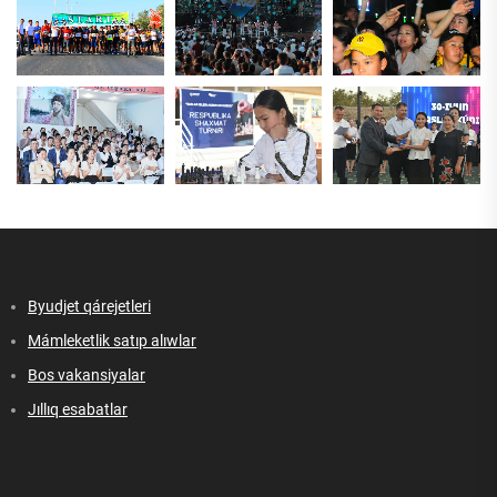
Byudjet qárejetleri
Mámleketlik satıp alıwlar
Bos vakansiyalar
Jıllıq esabatlar