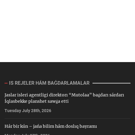
IS REJELER HÁM BAǴDARLAMALAR
Jaslar isleri agentligi direktorı “Mutolaa” baǵdarı sárdarı
Íqlasbekke planshet sawǵa etti
Tuesday July 28th, 2026
Hár bir kún – jańa bilim hám doslıq bayramı