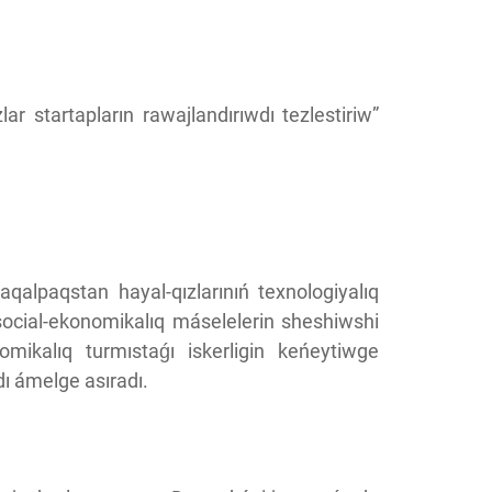
ar startapların rawajlandırıwdı tezlestiriw”
qalpaqstan hayal-qızlarınıń texnologiyalıq
social-ekonomikalıq máselelerin sheshiwshi
omikalıq turmıstaǵı iskerligin keńeytiwge
dı ámelge asıradı.