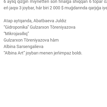
6 aylıq qızǵın miynetten soń finalǵa shıqqan 6 topar 
eń jaqsı 3 joybar, hár biri 2 000 $ muǵdarında qarjıǵa iy
Atap aytqanda, Abatbaeva Juldız
“Gidroponika” Gulzarxon Tòreniyazova
“Mikrojasıllıq”
Gulzarxon Tòreniyazova hàm
Albina Sarsengalieva
“Albina Art” joybarı menen jeńimpaz boldı.