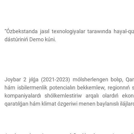
“Ózbekstanda jasıl texnologiyalar tarawında hayal-qızl
dástúriniń Demo kúni.
Joybar 2 jılǵa (2021-2023) mólsherlengen bolıp, Qara
hám isbilermenlik potencialın bekkemlew, regionnıń 
kompaniyalardı shólkemlestiriw arqalı olardıń ekon
qaratılǵan hám klimat ózgeriwi menen baylanıslı ilájlar