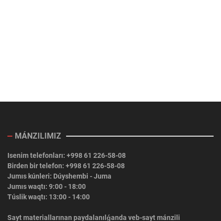
MÁNZILIMIZ
Isenim telefonları: +998 61 226-58-08
Birden bir telefon: +998 61 226-58-08
Jumıs kúnleri: Dúyshembi - Juma
Jumıs waqtı: 9:00 - 18:00
Túslik waqtı: 13:00 - 14:00
Sayt materiallarınan paydalanılǵanda veb-sayt mánzili