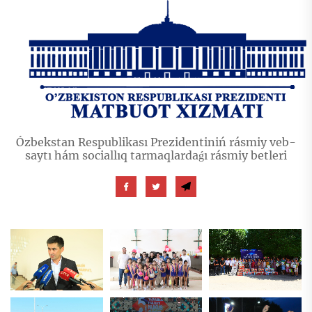
Ózbekstan Respublikası Prezidentiniń rásmiy veb-
saytı hám sociallıq tarmaqlardaǵı rásmiy betleri