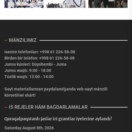
MÁNZILIMIZ
Isenim telefonları: +998 61 226-58-08
Birden bir telefon: +998 61 226-58-08
Jumıs kúnleri: Dúyshembi - Juma
Jumıs waqtı: 9:00 - 18:00
Túslik waqtı: 13:00 - 14:00
Sayt materiallarınan paydalanılǵanda veb-sayt mánzili
kórsetiliwi shárt!
IS REJELER HÁM BAǴDARLAMALAR
Qaraqalpaqstanlı jaslar iri grantlar iyelerine aylandı!
Saturday August 8th, 2026