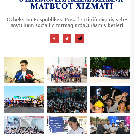
Ózbekstan Respublikası Prezidentiniń rásmiy veb-
saytı hám sociallıq tarmaqlardaǵı rásmiy betleri