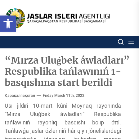
Skip
to
Ózbekstan
Open toolbar
jaslar
the
isleri
content
agentligi
Ózbekstan jaslar isleri agentl
Qaraqalpaqs
Respublikası
basqarması
“Mırza Uluǵbek áwladları”
Respublika tańlawınıń 1-
basqıshına start berildi
Қарақалпақстан
Friday March 11th, 2022
Usı jıldıń 10-mart kúni Moynaq rayonında
“Mırza Uluǵbek áwladları” Respublika
tańlawınıń rayonlıq basqıshı bolıp ótti.
Tańlawǵa jaslar ózleriniń hár qıylı jónelislerdegi