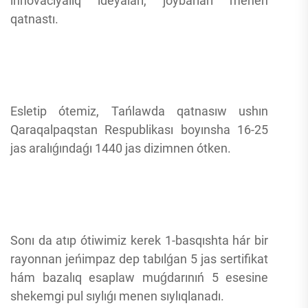
innovaciyalıq ideyaları, joybarları menen
qatnastı.
Esletip ótemiz, Tańlawda qatnasıw ushın
Qaraqalpaqstan Respublikası boyınsha 16-25
jas aralıǵındaǵı 1440 jas dizimnen ótken.
Sonı da atıp ótiwimiz kerek 1-basqıshta hár bir
rayonnan jeńimpaz dep tabılǵan 5 jas sertifikat
hám bazalıq esaplaw muǵdarınıń 5 esesine
shekemgi pul sıylıǵı menen sıylıqlanadı.