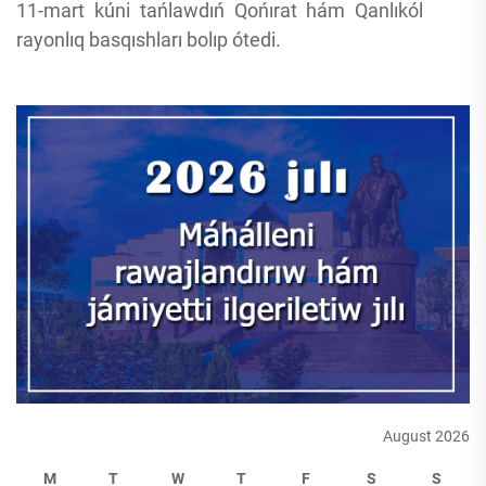
11-mart kúni tańlawdıń Qońırat hám Qanlıkól
rayonlıq basqıshları bolıp ótedi.
August 2026
M
T
W
T
F
S
S