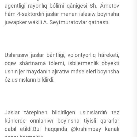
agentligi rayonlıq bólimi qánigesi Sh. Ámetov
hám 4-sektordıń jaslar menen islesiw boyınsha
juwapker wákili A. Seytmuratovlar qatnastı.
Ushırasıw jaslar bántligi, volontyorlıq háreketi,
oqıw shártnama tólemi, isbilermenlik obyekti
ushın jer maydanın ajıratıw máseleleri boyınsha
óz usınısların bildirdi.
Jaslar tárepinen bildirilgen usınıslardıń tez
kúnlerde orınlanıwı boyınsha tiyisli qararlar
qabıl etildi.Bul haqqında @krshimbay kanalı