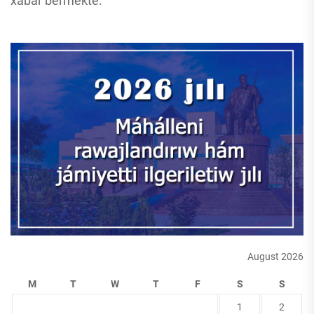
xabar bermekte.
August 2026
M
T
W
T
F
S
S
1
2