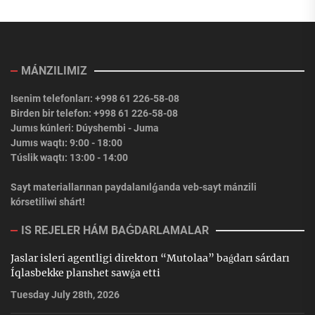
MÁNZILIMIZ
Isenim telefonları: +998 61 226-58-08
Birden bir telefon: +998 61 226-58-08
Jumıs kúnleri: Dúyshembi - Juma
Jumıs waqtı: 9:00 - 18:00
Túslik waqtı: 13:00 - 14:00
Sayt materiallarınan paydalanılǵanda veb-sayt mánzili
kórsetiliwi shárt!
IS REJELER HÁM BAǴDARLAMALAR
Jaslar isleri agentligi direktorı “Mutolaa” baǵdarı sárdarı
Íqlasbekke planshet sawǵa etti
Tuesday July 28th, 2026