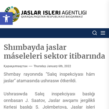
Skip
to
Ózbekstan
Open toolbar
jaslar
the
isleri
content
agentligi
Ózbekstan jaslar isleri agentl
Qaraqalpaqs
Respublikası
basqarması
Shımbayda jaslar
máseleleri sektor itibarında
Қарақалпақстан
Thursday January 6th, 2022
Shımbay rayonında “Salıq inspekciyası hám
jaslar” atamasında ushırasıw ótkerildi.
Ushırasıwda Salıq inspekciyası baslıǵı
orınbasarı J. Saatov, Jaslar awqamı jergilikli
Keńesi baslıǵı S. Jolımbetova, Jaslar isleri