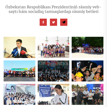
Ózbekstan Respublikası Prezidentiniń rásmiy veb-
saytı hám sociallıq tarmaqlardaǵı rásmiy betleri