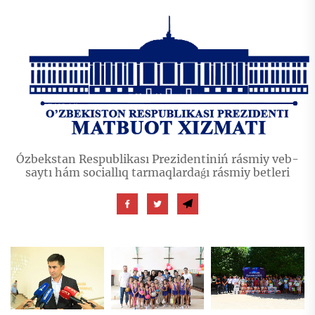
Ózbekstan Respublikası Prezidentiniń rásmiy veb-
saytı hám sociallıq tarmaqlardaǵı rásmiy betleri