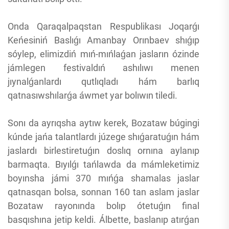
Onda Qaraqalpaqstan Respublikası Joqarǵı
Keńesiniń Baslıǵı Amanbay Orınbaev shıǵıp
sóylep, elimizdiń mıń-mıńlaǵan jasların ózinde
jámlegen festivaldıń ashılıwı menen
jıynalǵanlardı qutlıqladı hám barlıq
qatnasıwshılarǵa áwmet yar bolıwın tiledi.
Sonı da ayrıqsha aytıw kerek, Bozataw búgingi
kúnde jańa talantlardı júzege shıǵaratuǵın hám
jaslardı birlestiretuǵın doslıq ornına aylanıp
barmaqta. Bıyılǵı tańlawda da mámleketimiz
boyınsha jámi 370 mıńǵa shamalas jaslar
qatnasqan bolsa, sonnan 160 tan aslam jaslar
Bozataw rayonında bolıp ótetuǵın final
basqıshına jetip keldi. Álbette, baslanıp atırǵan