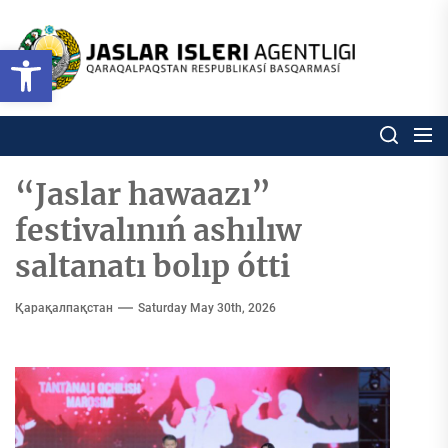
Skip
to
Ózbekstan
Open toolbar
jaslar
the
isleri
content
agentligi
Ózbekstan jaslar isleri agentl
Qaraqalpaqs
Respublikası
basqarması
“Jaslar hawaazı”
festivalınıń ashılıw
saltanatı bolıp ótti
Қарақалпақстан
Saturday May 30th, 2026