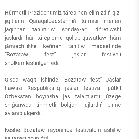
Húrmetli Prezidentimiz tárepinen elimizdiń qız-
jigitlerin Qaraqalpaqstannıń turmısı menen
jaqınnan tanıstırıw sonday-aq, dóretiwshi
jaslardı hár tárepleme qollap-quwatlaw hám
jámiechilikke keńnen tanıtıw maqsetinde
“Bozataw fest” jaslar festivalı
shólkemlestirilgen edi.
Qısqa waqıt ishinde “Bozataw fest” Jaslar
hawazı Respublikalıq jaslar festivalı pútkil
Ózbekstan boyınsha jas talantlardı júzege
shıǵarıwda áhmietli bolǵan ilajlardıń birine
aylanıp úlgerdi.
Keshe Bozataw rayonında festivaldıń ashılıw
saltanatı bolıp ótti.