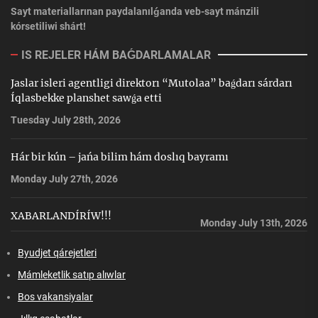
Sayt materiallarınan paydalanılǵanda veb-sayt mánzili
kórsetiliwi shárt!
IS REJELER HÁM BAǴDARLAMALAR
Jaslar isleri agentligi direktorı “Mutolaa” baǵdarı sárdarı
Íqlasbekke planshet sawǵa etti
Tuesday July 28th, 2026
Hár bir kún – jańa bilim hám doslıq bayramı
Monday July 27th, 2026
XABARLANDÍRÍW!!!
Monday July 13th, 2026
Byudjet qárejetleri
Mámleketlik satıp alıwlar
Bos vakansiyalar