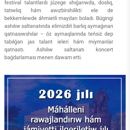
festival talantlardı júzege shıǵarıwda, doslıq,
tatıwlıq hám awızbirshilikti ele de
bekkemlewde áhmietli maydan boladı. Búgingi
ashılıw saltanatında elimizdiń barlıq aymaǵınan
qatnasıwshılar – óz aymaqlarında teńsiz dep
tabılǵan jas talant ieleri hám miymanlar
qatnastı. Ashılıw saltanatı koncert
baǵdarlaması menen dawam etti.