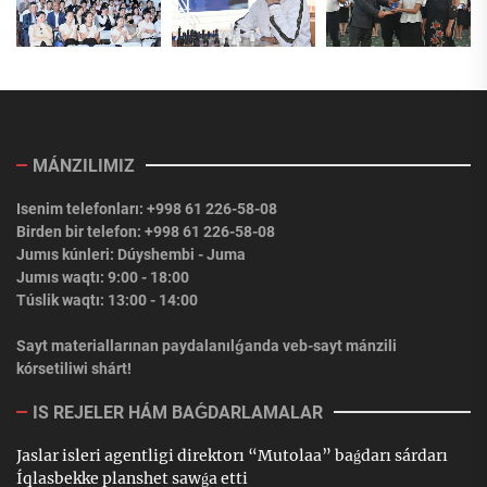
MÁNZILIMIZ
Isenim telefonları: +998 61 226-58-08
Birden bir telefon: +998 61 226-58-08
Jumıs kúnleri: Dúyshembi - Juma
Jumıs waqtı: 9:00 - 18:00
Túslik waqtı: 13:00 - 14:00
Sayt materiallarınan paydalanılǵanda veb-sayt mánzili
kórsetiliwi shárt!
IS REJELER HÁM BAǴDARLAMALAR
Jaslar isleri agentligi direktorı “Mutolaa” baǵdarı sárdarı
Íqlasbekke planshet sawǵa etti