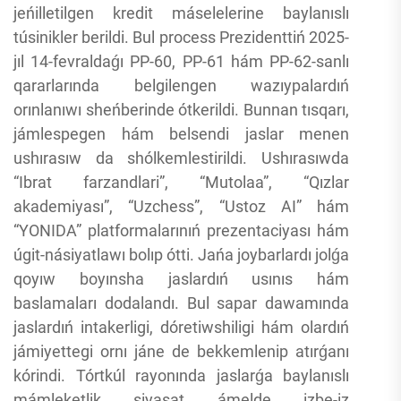
jeńilletilgen kredit máselelerine baylanıslı
túsinikler berildi. Bul process Prezidenttiń 2025-
jıl 14-fevraldaǵı PP-60, PP-61 hám PP-62-sanlı
qararlarında belgilengen wazıypalardıń
orınlanıwı sheńberinde ótkerildi. Bunnan tısqarı,
jámlespegen hám belsendi jaslar menen
ushırasıw da shólkemlestirildi. Ushırasıwda
“Ibrat farzandlari”, “Mutolaa”, “Qızlar
akademiyası”, “Uzchess”, “Ustoz AI” hám
“YONIDA” platformalarınıń prezentaciyası hám
úgit-násiyatlawı bolıp ótti. Jańa joybarlardı jolǵa
qoyıw boyınsha jaslardıń usınıs hám
baslamaları dodalandı. Bul sapar dawamında
jaslardıń intakerligi, dóretiwshiligi hám olardıń
jámiyettegi ornı jáne de bekkemlenip atırǵanı
kórindi. Tórtkúl rayonında jaslarǵa baylanıslı
mámleketlik siyasat ámelde izbe-iz