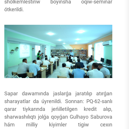
shólkemlestiriw boyınsha oqıw-seminar
ótkerildi.
Sapar dawamında jaslarǵa jaratılıp atırǵan
sharayatlar da úyrenildi. Sonnan: PQ-62-sanlı
qarar tiykarında jeńilletilgen kredit alıp,
sharwashılıqtı jolǵa qoyǵan Gulhayo Saburova
hám milliy kiyimler tigiw cexın