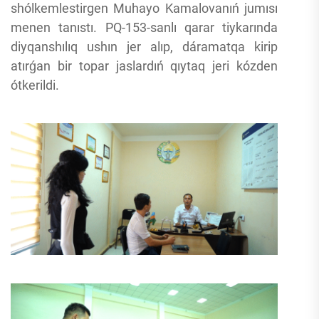
shólkemlestirgen Muhayo Kamalovanıń jumısı
menen tanıstı. PQ-153-sanlı qarar tiykarında
diyqanshılıq ushın jer alıp, dáramatqa kirip
atırǵan bir topar jaslardıń qıytaq jeri kózden
ótkerildi.