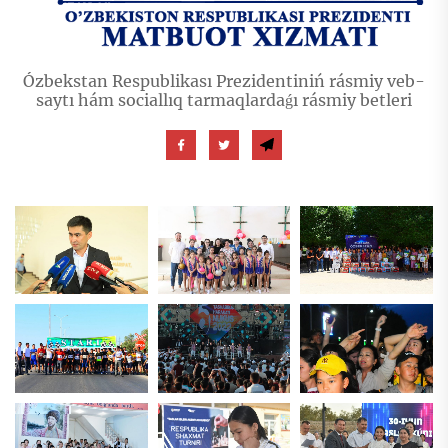
Ózbekstan Respublikası Prezidentiniń rásmiy veb-
saytı hám sociallıq tarmaqlardaǵı rásmiy betleri