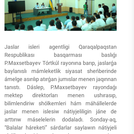
Jaslar isleri agentligi Qaraqalpaqstan
Respublikası basqarması baslıǵı
P.Maxsetbayev Tórtkúl rayonına barıp, jaslarǵa
baylanıslı mámleketlik siyasat sheńberinde
ámelge asırılıp atırǵan jumıslar menen jaqınnan
tanıstı. Dáslep, P.Maxsetbayev rayondaǵı
mektep direktorları menen ushırasıp,
bilimlendiriw shólkemleri hám máhállelerde
jaslar menen islesiw nátiyjeliligin jáne de
arttırıw máselelerin dodaladı. Sonday-aq,
“Balalar háreketi” sárdarlar saylawın nátiyjeli