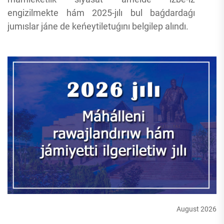
engizilmekte hám 2025-jılı bul baǵdardaǵı
jumıslar jáne de keńeytiletuǵını belgilep alındı.
August 2026