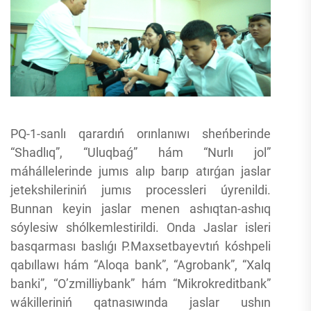
PQ-1-sanlı qarardıń orınlanıwı sheńberinde
“Shadlıq”, “Uluqbaǵ” hám “Nurlı jol”
máhállelerinde jumıs alıp barıp atırǵan jaslar
jetekshileriniń jumıs processleri úyrenildi.
Bunnan keyin jaslar menen ashıqtan-ashıq
sóylesiw shólkemlestirildi. Onda Jaslar isleri
basqarması baslıǵı P.Maxsetbayevtıń kóshpeli
qabıllawı hám “Aloqa bank”, “Agrobank”, “Xalq
banki”, “O’zmilliybank” hám “Mikrokreditbank”
wákilleriniń qatnasıwında jaslar ushın