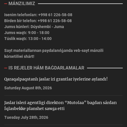
MÁNZILIMIZ
Isenim telefonları: +998 61 226-58-08
Birden bir telefon: +998 61 226-58-08
Jumıs kúnleri: Dúyshembi - Juma
Jumıs waqtı: 9:00 - 18:00
Túslik waqtı: 13:00 - 14:00
Sayt materiallarınan paydalanılǵanda veb-sayt mánzili
kórsetiliwi shárt!
IS REJELER HÁM BAǴDARLAMALAR
Qaraqalpaqstanlı jaslar iri grantlar iyelerine aylandı!
Saturday August 8th, 2026
Jaslar isleri agentligi direktorı “Mutolaa” baǵdarı sárdarı
Íqlasbekke planshet sawǵa etti
Tuesday July 28th, 2026