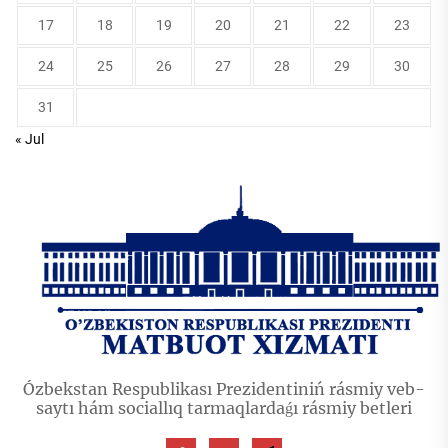
17
18
19
20
21
22
23
24
25
26
27
28
29
30
31
« Jul
Ózbekstan Respublikası Prezidentiniń rásmiy veb-
saytı hám sociallıq tarmaqlardaǵı rásmiy betleri