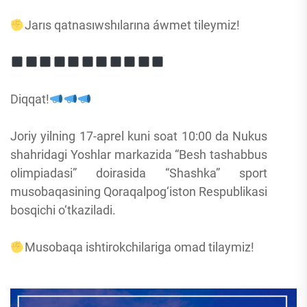
Jarıs qatnasıwshılarına áwmet tileymiz!
Diqqat!
Joriy yilning 17-aprel kuni soat 10:00 da Nukus
shahridagi Yoshlar markazida “Besh tashabbus
olimpiadasi” doirasida “Shashka” sport
musobaqasining Qoraqalpog‘iston Respublikasi
bosqichi o‘tkaziladi.
Musobaqa ishtirokchilariga omad tilaymiz!