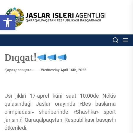
Skip
to
Ózbekstan
Open toolbar
jaslar
the
isleri
content
agentligi
Ózbekstan jaslar isleri agentl
Qaraqalpaqs
Respublikası
basqarması
Dıqqat!
Қарақалпақстан
Wednesday April 16th, 2025
Usı jıldıń 17-aprel kúni saat 10:00de Nókis
qalasındaǵı Jaslar orayında «Bes baslama
olimpiadası» sheńberinde «Shashka» sport
jarısınıń Qaraqalpaqstan Respublikası basqıshı
ótkeriledi.