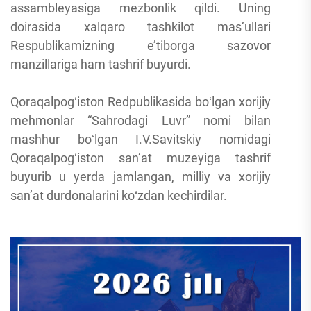
assambleyasiga mezbonlik qildi. Uning
doirasida xalqaro tashkilot mas’ullari
Respublikamizning e’tiborga sazovor
manzillariga ham tashrif buyurdi.
Qoraqalpogʻiston Redpublikasida boʻlgan xorijiy
mehmonlar “Sahrodagi Luvr” nomi bilan
mashhur boʻlgan I.V.Savitskiy nomidagi
Qoraqalpogʻiston san’at muzeyiga tashrif
buyurib u yerda jamlangan, milliy va xorijiy
san’at durdonalarini koʻzdan kechirdilar.