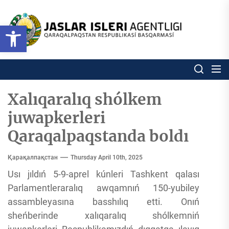
Skip
to
Ózbekstan
Open toolbar
jaslar
the
isleri
content
agentligi
Ózbekstan jaslar isleri agentl
Qaraqalpaqs
Respublikası
basqarması
Xalıqaralıq shólkem
juwapkerleri
Qaraqalpaqstanda boldı
Қарақалпақстан
Thursday April 10th, 2025
Usı jıldıń 5-9-aprel kúnleri Tashkent qalası
Parlamentleraralıq awqamnıń 150-yubiley
assambleyasına basshılıq etti. Onıń
sheńberinde xalıqaralıq shólkemniń