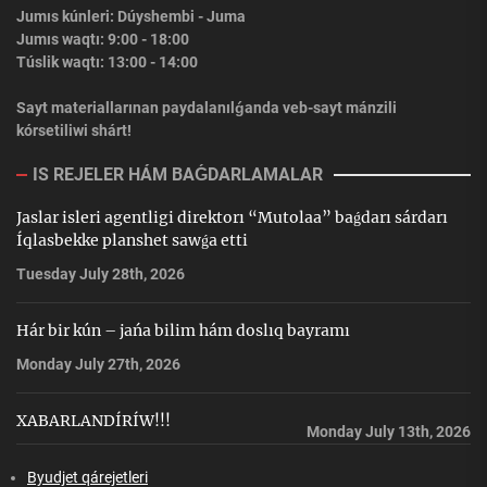
Jumıs kúnleri: Dúyshembi - Juma
Jumıs waqtı: 9:00 - 18:00
Túslik waqtı: 13:00 - 14:00
Sayt materiallarınan paydalanılǵanda veb-sayt mánzili
kórsetiliwi shárt!
IS REJELER HÁM BAǴDARLAMALAR
Jaslar isleri agentligi direktorı “Mutolaa” baǵdarı sárdarı
Íqlasbekke planshet sawǵa etti
Tuesday July 28th, 2026
Hár bir kún – jańa bilim hám doslıq bayramı
Monday July 27th, 2026
XABARLANDÍRÍW!!!
Monday July 13th, 2026
Byudjet qárejetleri