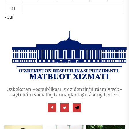
31
« Jul
Ózbekstan Respublikası Prezidentiniń rásmiy veb-
saytı hám sociallıq tarmaqlardaǵı rásmiy betleri