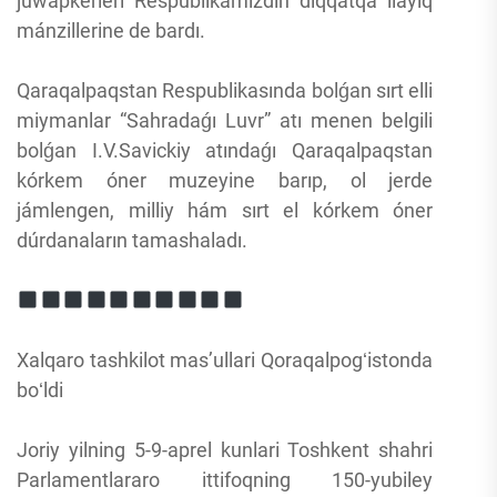
juwapkerleri Respublikamızdıń dıqqatqa ılayıq
mánzillerine de bardı.
Qaraqalpaqstan Respublikasında bolǵan sırt elli
miymanlar “Sahradaǵı Luvr” atı menen belgili
bolǵan I.V.Savickiy atındaǵı Qaraqalpaqstan
kórkem óner muzeyine barıp, ol jerde
jámlengen, milliy hám sırt el kórkem óner
dúrdanaların tamashaladı.
Xalqaro tashkilot mas’ullari Qoraqalpogʻistonda
boʻldi
Joriy yilning 5-9-aprel kunlari Toshkent shahri
Parlamentlararo ittifoqning 150-yubiley