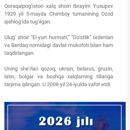
Qoraqalpog‘iston xalq shoiri Ibrayim Yusupov
1929 yil 5-mayda Chimboy tumanining Ozod
qishlog‘ida tug‘ilgan.
Ulug‘ shoir “El-yurt hurmati,” “Do‘stlik” ordenlari
va Berdaq nomidagi davlat mukofoti bilan ham
taqdirlangan.
Uning she’rlari qozoq, ukrain, belarus, gruzin,
latin, bolgar va boshqa xalqlarning tillariga
tarjima qilingan. U 2008-yil 24-iyulda vafot etdi.