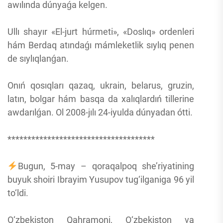
awılında dúnyaǵa kelgen.
Ullı shayır «El-jurt húrmeti», «Doslıq» ordenleri
hám Berdaq atındaǵı mámleketlik sıylıq penen
de sıylıqlanǵan.
Onıń qosıqları qazaq, ukrain, belarus, gruzin,
latın, bolgar hám basqa da xalıqlardıń tillerine
awdarılǵan. Ol 2008-jılı 24-iyulda dúnyadan ótti.
*************************************
Bugun, 5-may – qoraqalpoq she’riyatining
buyuk shoiri Ibrayim Yusupov tug‘ilganiga 96 yil
to‘ldi.
O‘zbekiston Qahramoni, O‘zbekiston va