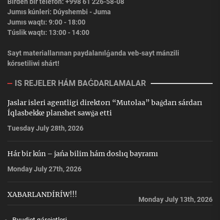
Birden bir telefon: +998 61 226-58-08
Jumıs kúnleri: Dúyshembi - Juma
Jumıs waqtı: 9:00 - 18:00
Túslik waqtı: 13:00 - 14:00
Sayt materiallarınan paydalanılǵanda veb-sayt mánzili
kórsetiliwi shárt!
IS REJELER HÁM BAǴDARLAMALAR
Jaslar isleri agentligi direktorı “Mutolaa” baǵdarı sárdarı
Íqlasbekke planshet sawǵa etti
Tuesday July 28th, 2026
Hár bir kún – jańa bilim hám doslıq bayramı
Monday July 27th, 2026
XABARLANDÍRÍW!!!
Monday July 13th, 2026