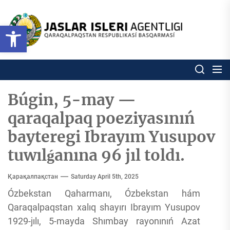
Skip
to
Ózbekstan
Open toolbar
jaslar
the
isleri
content
agentligi
Ózbekstan jaslar isleri agentl
Qaraqalpaqs
Respublikası
basqarması
Búgin, 5-may —
qaraqalpaq poeziyasınıń
bayteregi Ibrayım Yusupov
tuwılǵanına 96 jıl toldı.
Қарақалпақстан
Saturday April 5th, 2025
Ózbekstan Qaharmanı, Ózbekstan hám
Qaraqalpaqstan xalıq shayırı Ibrayım Yusupov
1929-jılı, 5-mayda Shımbay rayonınıń Azat