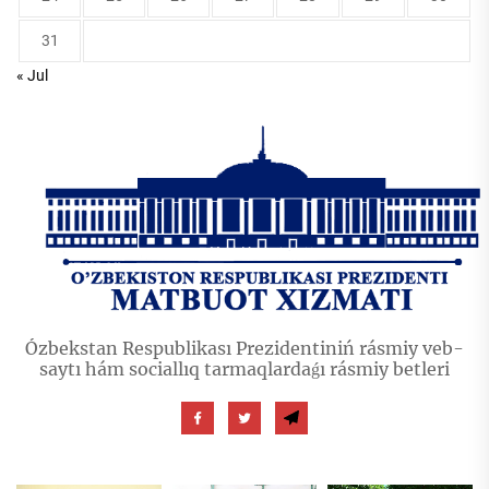
31
« Jul
Ózbekstan Respublikası Prezidentiniń rásmiy veb-
saytı hám sociallıq tarmaqlardaǵı rásmiy betleri