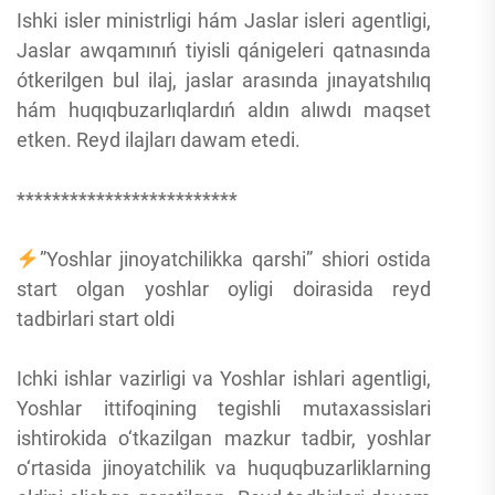
Ishki isler ministrligi hám Jaslar isleri agentligi,
Jaslar awqamınıń tiyisli qánigeleri qatnasında
ótkerilgen bul ilaj, jaslar arasında jınayatshılıq
hám huqıqbuzarlıqlardıń aldın alıwdı maqset
etken. Reyd ilajları dawam etedi.
*************************
”Yoshlar jinoyatchilikka qarshi” shiori ostida
start olgan yoshlar oyligi doirasida reyd
tadbirlari start oldi
Ichki ishlar vazirligi va Yoshlar ishlari agentligi,
Yoshlar ittifoqining tegishli mutaxassislari
ishtirokida o‘tkazilgan mazkur tadbir, yoshlar
o‘rtasida jinoyatchilik va huquqbuzarliklarning