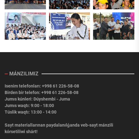
MÁNZILIMIZ
Isenim telefonları: +998 61 226-58-08
Birden bir telefon: +998 61 226-58-08
Jumıs kúnleri: Dúyshembi - Juma
Jumıs waqtı: 9:00 - 18:00
Túslik waqtı: 13:00 - 14:00
Sayt materiallarınan paydalanılǵanda veb-sayt mánzili
kórsetiliwi shárt!