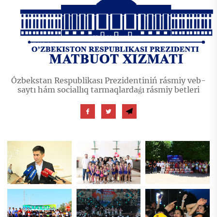
Ózbekstan Respublikası Prezidentiniń rásmiy veb-
saytı hám sociallıq tarmaqlardaǵı rásmiy betleri