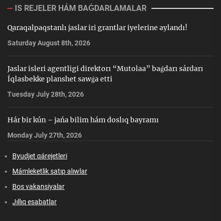
IS REJELER HÁM BAǴDARLAMALAR
Qaraqalpaqstanlı jaslar iri grantlar iyelerine aylandı!
Saturday August 8th, 2026
Jaslar isleri agentligi direktorı “Mutolaa” baǵdarı sárdarı
Íqlasbekke planshet sawǵa etti
Tuesday July 28th, 2026
Hár bir kún – jańa bilim hám doslıq bayramı
Monday July 27th, 2026
Byudjet qárejetleri
Mámleketlik satıp alıwlar
Bos vakansiyalar
Jıllıq esabatlar