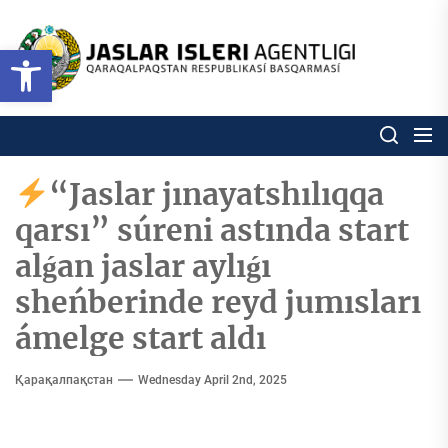
Skip
to
Ózbekstan
Open toolbar
jaslar
the
isleri
content
agentligi
Ózbekstan jaslar isleri agentl
Qaraqalpaqs
Respublikası
basqarması
“Jaslar jınayatshılıqqa
qarsı” súreni astında start
alǵan jaslar aylıǵı
sheńberinde reyd jumısları
ámelge start aldı
Қарақалпақстан
Wednesday April 2nd, 2025