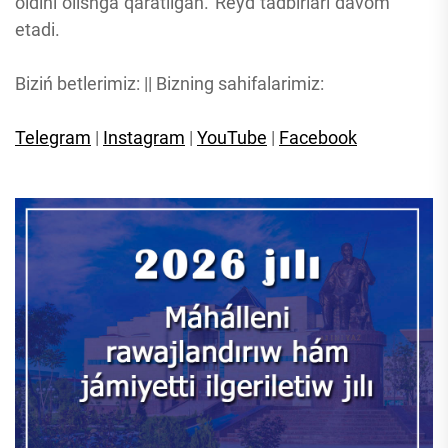
oldini olishga qaratilgan. Reyd tadbirlari davom
etadi.
Biziń betlerimiz: || Bizning sahifalarimiz:
Telegram
|
Instagram
|
YouTube
|
Facebook