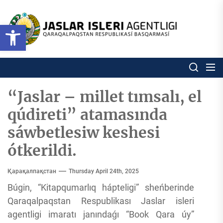
Skip
to
Ózbekstan
Open toolbar
jaslar
the
isleri
content
agentligi
Ózbekstan jaslar isleri agentl
Qaraqalpaqs
Respublikası
basqarması
“Jaslar – millet tımsalı, el
qúdireti” atamasında
sáwbetlesiw keshesi
ótkerildi.
Қарақалпақстан
Thursday April 24th, 2025
Búgin, “Kitapqumarlıq hápteligi” sheńberinde
Qaraqalpaqstan Respublikası Jaslar isleri
agentligi imaratı janındaǵı “Book Qara úy”