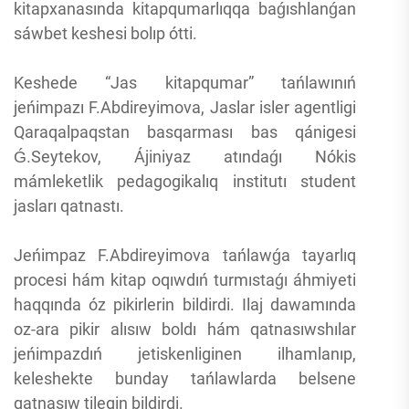
kitapxanasında kitapqumarlıqqa baǵıshlanǵan
sáwbet keshesi bolıp ótti.
Keshede “Jas kitapqumar” tańlawınıń
jeńimpazı F.Abdireyimova, Jaslar isler agentligi
Qaraqalpaqstan basqarması bas qánigesi
Ǵ.Seytekov, Ájiniyaz atındaǵı Nókis
mámleketlik pedagogikalıq institutı student
jasları qatnastı.
Jeńimpaz F.Abdireyimova tańlawǵa tayarlıq
procesi hám kitap oqıwdıń turmıstaǵı áhmiyeti
haqqında óz pikirlerin bildirdi. Ilaj dawamında
oz-ara pikir alısıw boldı hám qatnasıwshılar
jeńimpazdıń jetiskenliginen ilhamlanıp,
keleshekte bunday tańlawlarda belsene
qatnasıw tilegin bildirdi.