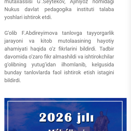
mutaxassisi G‘.Seytekov, Ajiniyoz nomidagi
Nukus davlat pedagogika instituti talaba
yoshlari ishtirok etdi.
G‘olib F.Abdireyimova tanlovga tayyorgarlik
jarayoni va kitob mutolaasining hayotiy
ahamiyati haqida o‘z fikrlarini bildirdi. Tadbir
davomida o‘zaro fikr almashildi va ishtirokchilar
g‘olibning yutug‘idan ilhomlanib, kelgusida
bunday tanlovlarda faol ishtirok etish istagini
bildirdi.