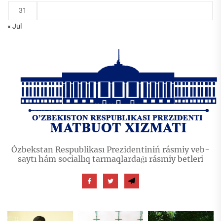
31
« Jul
Ózbekstan Respublikası Prezidentiniń rásmiy veb-
saytı hám sociallıq tarmaqlardaǵı rásmiy betleri