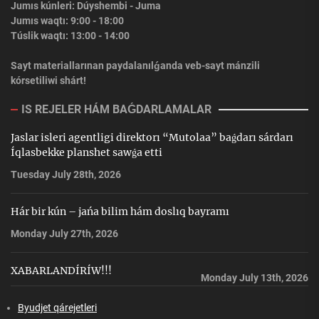
Jumıs kúnleri: Dúyshembi - Juma
Jumıs waqtı: 9:00 - 18:00
Túslik waqtı: 13:00 - 14:00
Sayt materiallarınan paydalanılǵanda veb-sayt mánzili
kórsetiliwi shárt!
IS REJELER HÁM BAǴDARLAMALAR
Jaslar isleri agentligi direktorı “Mutolaa” baǵdarı sárdarı
Íqlasbekke planshet sawǵa etti
Tuesday July 28th, 2026
Hár bir kún – jańa bilim hám doslıq bayramı
Monday July 27th, 2026
XABARLANDÍRÍW!!!
Monday July 13th, 2026
Byudjet qárejetleri