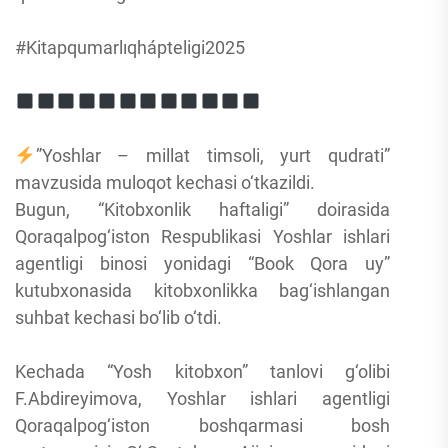
#Kitapqumarlıqhápteligi2025
”Yoshlar – millat timsoli, yurt qudrati”
mavzusida muloqot kechasi o‘tkazildi.
Bugun, “Kitobxonlik haftaligi” doirasida
Qoraqalpog‘iston Respublikasi Yoshlar ishlari
agentligi binosi yonidagi “Book Qora uy”
kutubxonasida kitobxonlikka bag‘ishlangan
suhbat kechasi bo‘lib o‘tdi.
Kechada “Yosh kitobxon” tanlovi g‘olibi
F.Abdireyimova, Yoshlar ishlari agentligi
Qoraqalpog‘iston boshqarmasi bosh