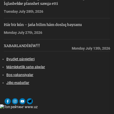
Íqlasbekke planshet sawǵa etti
Tuesday July 28th, 2026
Hár bir kún – jańa bilim hám doslıq bayramı
Monday July 27th, 2026
XABARLANDÍRÍW!!!
Monday July 13th, 2026
Byudjet qárejetleri
Mámleketlik satıp alıwlar
Bos vakansiyalar
Jıllıq esabatlar
Facebook
Instagram
Youtube
Telegram