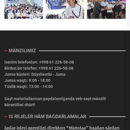
MÁNZILIMIZ
Isenim telefonları: +998 61 226-58-08
Birden bir telefon: +998 61 226-58-08
Jumıs kúnleri: Dúyshembi - Juma
Jumıs waqtı: 9:00 - 18:00
Túslik waqtı: 13:00 - 14:00
Sayt materiallarınan paydalanılǵanda veb-sayt mánzili
kórsetiliwi shárt!
IS REJELER HÁM BAǴDARLAMALAR
Jaslar isleri agentligi direktorı “Mutolaa” baǵdarı sárdarı