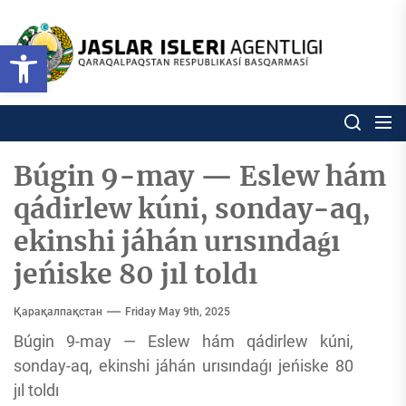
Skip
to
Ózbekstan
Open toolbar
jaslar
the
isleri
content
agentligi
Ózbekstan jaslar isleri agentl
Qaraqalpaqs
Respublikası
basqarması
Búgin 9-may — Eslew hám
qádirlew kúni, sonday-aq,
ekinshi jáhán urısındaǵı
jeńiske 80 jıl toldı
Қарақалпақстан
Friday May 9th, 2025
Búgin 9-may — Eslew hám qádirlew kúni,
sonday-aq, ekinshi jáhán urısındaǵı jeńiske 80
jıl toldı