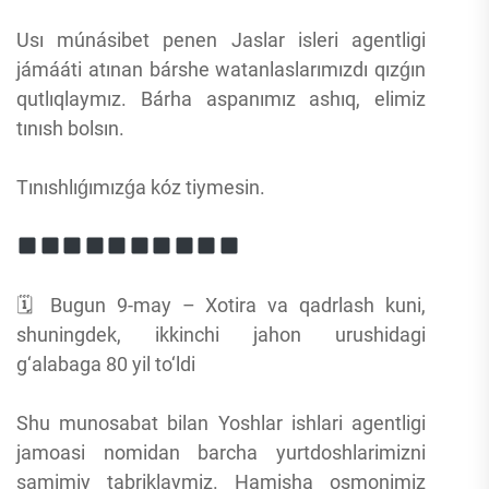
Usı múnásibet penen Jaslar isleri agentligi
jámááti atınan bárshe watanlaslarımızdı qızǵın
qutlıqlaymız. Bárha aspanımız ashıq, elimiz
tınısh bolsın.
Tınıshlıǵımızǵa kóz tiymesin.
🗓 Bugun 9-may – Xotira va qadrlash kuni,
shuningdek, ikkinchi jahon urushidagi
g‘alabaga 80 yil to‘ldi
Shu munosabat bilan Yoshlar ishlari agentligi
jamoasi nomidan barcha yurtdoshlarimizni
samimiy tabriklaymiz. Hamisha osmonimiz