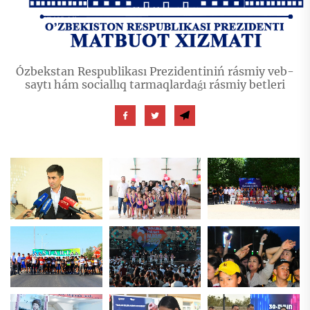
Ózbekstan Respublikası Prezidentiniń rásmiy veb-
saytı hám sociallıq tarmaqlardaǵı rásmiy betleri