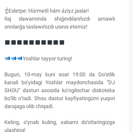
☝️Esletpe: Húrmetli hám áziyz jaslar!
Ilaj dawamında shıǵındılarıńızdı arnawlı
orınlarǵa taslawıńızdı usınıs etemiz!
Yoshlar tayyor turing!
Bugun, 10-may kuni soat 19:00 da Do‘stlik
kanali bo‘yidagi Yoshlar maydonchasida “DJ
SHOU” dasturi asosida ko‘ngilochar diskoteka
bo‘lib o‘tadi. Shou dastur kayfiyatingizni yuqori
darajaga olib chiqadi.
Keling, o‘ynab kuling, xabarni do‘stlaringizga
ulashing!