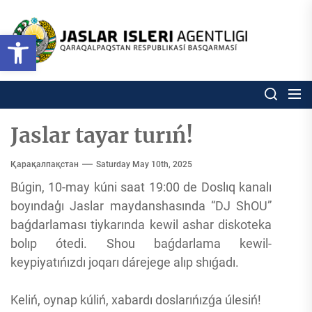
Skip
to
Ózbekstan
Open toolbar
jaslar
the
isleri
content
agentligi
Ózbekstan jaslar isleri agentl
Qaraqalpaqs
Respublikası
basqarması
Jaslar tayar turıń!
Қарақалпақстан
Saturday May 10th, 2025
Búgin, 10-may kúni saat 19:00 de Doslıq kanalı
boyındaģı Jaslar maydanshasında “DJ ShOU”
baǵdarlaması tiykarında kewil ashar diskoteka
bolıp ótedi. Shou baǵdarlama kewil-
keypiyatıńızdı joqarı dárejege alıp shıǵadı.
Keliń, oynap kúliń, xabardı doslarıńızǵa úlesiń!