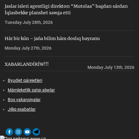
Jaslar isleri agentligi direktorı “Mutolaa” baǵdarı sárdarı
Íqlasbekke planshet sawǵa etti
Tuesday July 28th, 2026
Hár bir kún – jańa bilim hám doslıq bayramı
Monday July 27th, 2026
XABARLANDÍRÍW!!!
Monday July 13th, 2026
Byudjet qárejetleri
Mámleketlik satıp alıwlar
Bos vakansiyalar
Jıllıq esabatlar
Facebook
Instagram
Youtube
Telegram