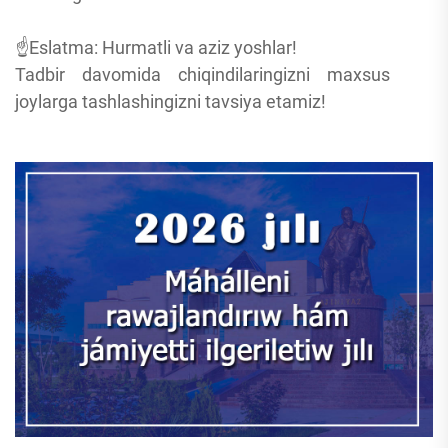
☝️Eslatma: Hurmatli va aziz yoshlar!
Tadbir davomida chiqindilaringizni maxsus
joylarga tashlashingizni tavsiya etamiz!