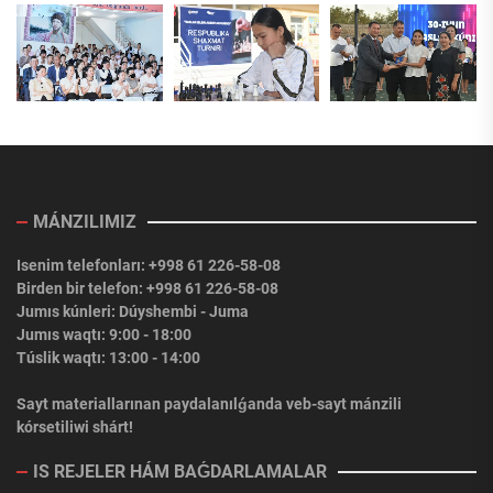
MÁNZILIMIZ
Isenim telefonları: +998 61 226-58-08
Birden bir telefon: +998 61 226-58-08
Jumıs kúnleri: Dúyshembi - Juma
Jumıs waqtı: 9:00 - 18:00
Túslik waqtı: 13:00 - 14:00
Sayt materiallarınan paydalanılǵanda veb-sayt mánzili
kórsetiliwi shárt!
IS REJELER HÁM BAǴDARLAMALAR