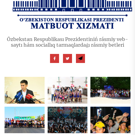
Ózbekstan Respublikası Prezidentiniń rásmiy veb-
saytı hám sociallıq tarmaqlardaǵı rásmiy betleri