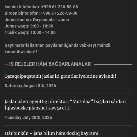
Isenim telefonları: +998 61 226-58-08
Birden bir telefon: +998 61 226-58-08
Jumıs kúnleri: Dúyshembi - Juma
Jumıs waqtı: 9:00 - 18:00
Túslik waqtı: 13:00 - 14:00
Sayt materiallarınan paydalanılǵanda veb-sayt mánzili
kórsetiliwi shárt!
IS REJELER HÁM BAǴDARLAMALAR
Qaraqalpaqstanlı jaslar iri grantlar iyelerine aylandı!
Saturday August 8th, 2026
Jaslar isleri agentligi direktorı “Mutolaa” baǵdarı sárdarı
Íqlasbekke planshet sawǵa etti
Tuesday July 28th, 2026
Hár bir kún – jańa bilim hám doslıq bayramı