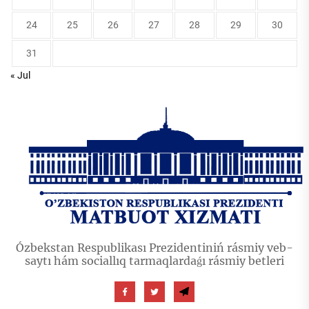
24
25
26
27
28
29
30
31
« Jul
Ózbekstan Respublikası Prezidentiniń rásmiy veb-
saytı hám sociallıq tarmaqlardaǵı rásmiy betleri