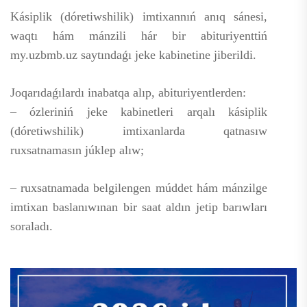
Kásiplik (dóretiwshilik) imtixannıń anıq sánesi,
waqtı hám mánzili hár bir abituriyenttiń
my.uzbmb.uz saytındaǵı jeke kabinetine jiberildi.
Joqarıdaǵılardı inabatqa alıp, abituriyentlerden:
– ózleriniń jeke kabinetleri arqalı kásiplik
(dóretiwshilik) imtixanlarda qatnasıw
ruxsatnamasın júklep alıw;
– ruxsatnamada belgilengen múddet hám mánzilge
imtixan baslanıwınan bir saat aldın jetip barıwları
soraladı.