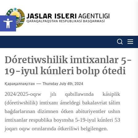
Skip
to
Ózbekstan
Open toolbar
jaslar
the
isleri
content
agentligi
Ózbekstan jaslar isleri agentl
Qaraqalpaqs
Respublikası
basqarması
Dóretiwshilik imtixanlar 5-
19-iyul kúnleri bolıp ótedi
Қарақалпақстан
Thursday July 4th, 2024
2024/2025-oqıw jılı qabıllawında kásiplik
(dóretiwshilik) imtixanı ámeldegi bakalavriat tálim
baǵdarlarınan dizimnen ótken abituriyentler ushın
imtixanlar respublika boyınsha 5-19-iyul kúnleri 53
joqarı oqıw orınlarında ótkeriliwi belgilengen.