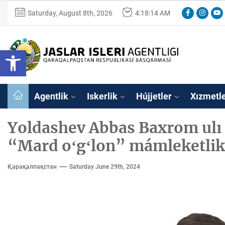
Skip
Facebook
Instagr
You
Saturday, August 8th, 2026
4:18:15 AM
to
the
content
Ózbekstan
Open toolbar
jaslar
isleri
Ózbekstan jaslar 
agentligi
Qaraqalpaqs
Agentlik
Iskerlik
Hújjetler
Xızmetl
Respublikası
basqarması
Yoldashev Abbas Baxrom ulı 
“Mard oʻgʻlon” mámleketlik s
Қарақалпақстан
Saturday June 29th, 2024