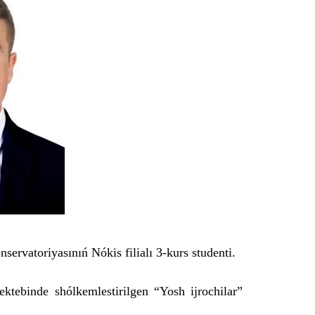
rvatoriyasınıń Nókis filialı 3-kurs studenti.
ektebinde shólkemlestirilgen “Yosh ijrochilar”