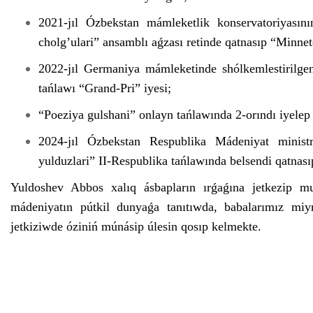
2021-jıl Ózbekstan mámleketlik konservatoriyasınıń
cholg’ulari” ansamblı aǵzası retinde qatnasıp “Minnet
2022-jıl Germaniya mámleketinde shólkemlestirilgen
tańlawı “Grand-Pri” iyesi;
“Poeziya gulshani” onlayn tańlawında 2-orındı iyelep
2024-jıl Ózbekstan Respublika Mádeniyat ministrl
yulduzlari” II-Respublika tańlawında belsendi qatnası
Yuldoshev Abbos xalıq ásbapların ırǵaǵına jetkezip muz
mádeniyatın pútkil dunyaǵa tanıtıwda, babalarımız miy
jetkiziwde óziniń múnásip úlesin qosıp kelmekte.