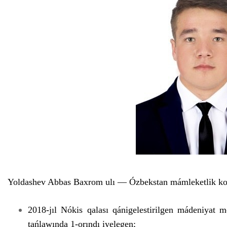
Yoldashev Abbas Baxrom ulı — Ózbekstan mámleketlik konse
2018-jıl Nókis qalası qánigelestirilgen mádeniyat m
tańlawında 1-orındı iyelegen;