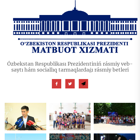
Ózbekstan Respublikası Prezidentiniń rásmiy veb-
saytı hám sociallıq tarmaqlardaǵı rásmiy betleri