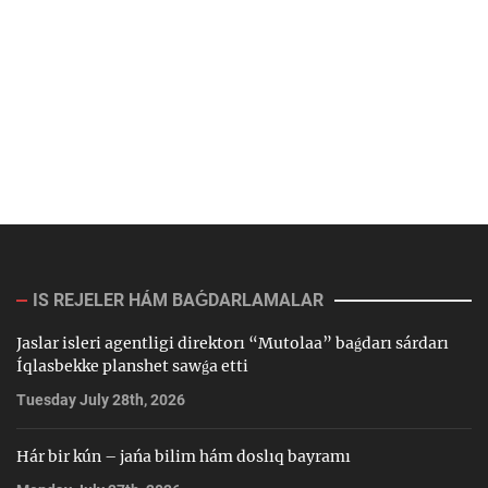
IS REJELER HÁM BAǴDARLAMALAR
Jaslar isleri agentligi direktorı “Mutolaa” baǵdarı sárdarı
Íqlasbekke planshet sawǵa etti
Tuesday July 28th, 2026
Hár bir kún – jańa bilim hám doslıq bayramı