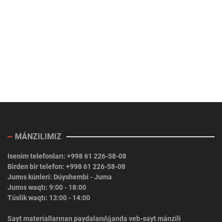
MÁNZILIMIZ
Isenim telefonları: +998 61 226-58-08
Birden bir telefon: +998 61 226-58-08
Jumıs kúnleri: Dúyshembi - Juma
Jumıs waqtı: 9:00 - 18:00
Túslik waqtı: 13:00 - 14:00
Sayt materiallarınan paydalanılǵanda veb-sayt mánzili