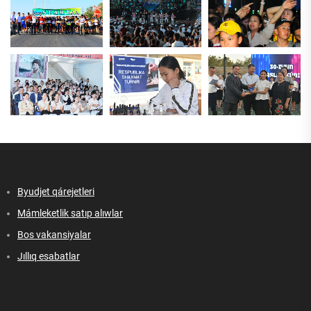
Byudjet qárejetleri
Mámleketlik satıp alıwlar
Bos vakansiyalar
Jıllıq esabatlar