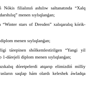
 Nókis filialınıń ashılıw saltanatında “Xalq
darshılıq” menen sıylıqlanǵan;
 “Winter stars of Dresden” xalıqaralıq kórik-
 diplom menen sıylıqlanǵan;
igi tárepinen shólkemlestirilgen “Yangi yil
p 1-dárejeli diplom menen sıylıqlanǵan;
ıkalıq dóretpelerdi atqarıp elimizdiń milliy
rasların saqlap hám olardı keleshek áwladqa