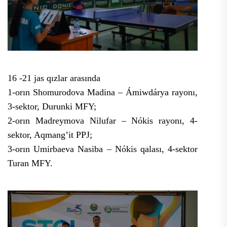
16 -21 jas qızlar arasında
1-orın Shomurodova Madina – Ámiwdárya rayonı,
3-sektor, Durunki MFY;
2-orın Madreymova Nilufar – Nókis rayonı, 4-
sektor, Aqmang’it PPJ;
3-orın Umirbaeva Nasiba – Nókis qalası, 4-sektor
Turan MFY.