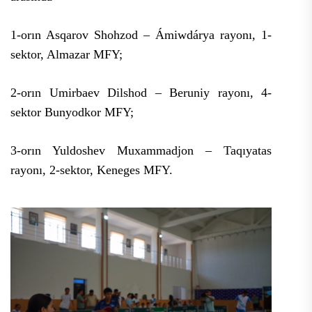
1-orın Asqarov Shohzod – Ámiwdárya rayonı, 1-
sektor, Almazar MFY;
2-orın Umirbaev Dilshod – Beruniy rayonı, 4-
sektor Bunyodkor MFY;
3-orın Yuldoshev Muxammadjon – Taqıyatas
rayonı, 2-sektor, Keneges MFY.