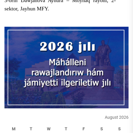
3-orın Dawjanova Aynura – Moynaq rayonı, 2-
sektor, Jayhun MFY.
August 2026
M
T
W
T
F
S
S