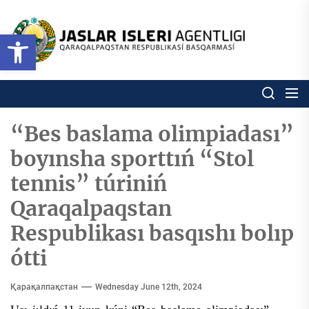
Skip
to
Ózbekstan
Open toolbar
jaslar
the
isleri
content
agentligi
Ózbekstan jaslar isleri agentl
Qaraqalpaqs
Respublikası
basqarması
“Bes baslama olimpiadası”
boyınsha sporttıń “Stol
tennis” túriniń
Qaraqalpaqstan
Respublikası basqıshı bolıp
ótti
Қарақалпақстан
Wednesday June 12th, 2024