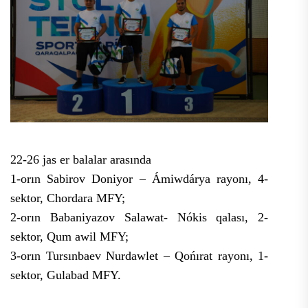
22-26 jas er balalar arasında
1-orın Sabirov Doniyor – Ámiwdárya rayonı, 4-
sektor, Chordara MFY;
2-orın Babaniyazov Salawat- Nókis qalası, 2-
sektor, Qum awil MFY;
3-orın Tursınbaev Nurdawlet – Qońırat rayonı, 1-
sektor, Gulabad MFY.