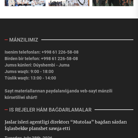
MÁNZILIMIZ
Isenim telefonları: +998 61 226-58-08
Birden bir telefon: +998 61 226-58-08
Jumıs kúnleri: Dúyshembi - Juma
Jumıs waqtı: 9:00 - 18:00
Túslik waqtı: 13:00 - 14:00
Sayt materiallarınan paydalanılǵanda veb-sayt mánzili
kórsetiliwi shárt!
IS REJELER HÁM BAǴDARLAMALAR
Jaslar isleri agentligi direktorı “Mutolaa” baǵdarı sárdarı
Íqlasbekke planshet sawǵa etti
Tuesday July 28th, 2026