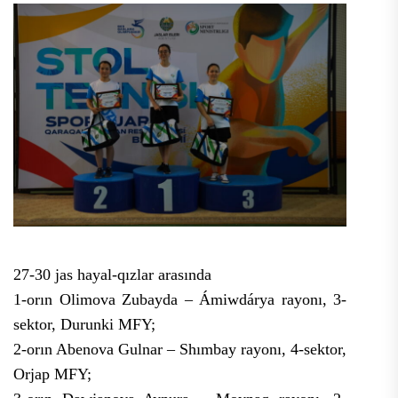
27-30 jas hayal-qızlar arasında
1-orın Olimova Zubayda – Ámiwdárya rayonı, 3-
sektor, Durunki MFY;
2-orın Abenova Gulnar – Shımbay rayonı, 4-sektor,
Orjap MFY;