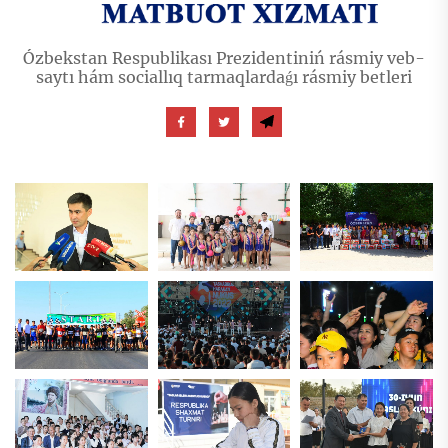
Ózbekstan Respublikası Prezidentiniń rásmiy veb-
saytı hám sociallıq tarmaqlardaǵı rásmiy betleri