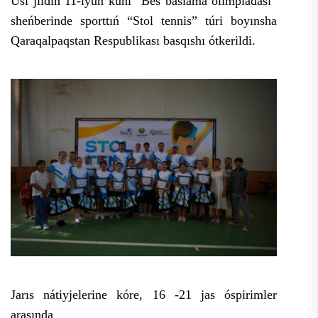
Usı jıldıń 11-iyun kúni “Bes baslama olimpiadası”
sheńberinde sporttıń “Stol tennis” túri boyınsha
Qaraqalpaqstan Respublikası basqıshı ótkerildi.
Jarıs nátiyjelerine kóre,
16 -21 jas óspirimler
arasında