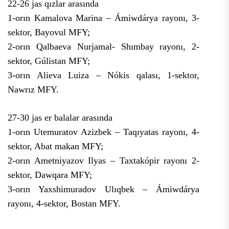
22-26 jas qızlar arasında
1-orın Kamalova Marina – Ámiwdárya rayonı, 3-
sektor, Bayovul MFY;
2-orın Qalbaeva Nurjamal- Shımbay rayonı, 2-
sektor, Gúlistan MFY;
3-orın Alieva Luiza – Nókis qalası, 1-sektor,
Nawrız MFY.
27-30 jas er balalar arasında
1-orın Utemuratov Azizbek – Taqıyatas rayonı, 4-
sektor, Abat makan MFY;
2-orın Ametniyazov Ilyas – Taxtakópir rayonı 2-
sektor, Dawqara MFY;
3-orın Yaxshimuradov Ulıqbek – Ámiwdárya
rayonı, 4-sektor, Bostan MFY.