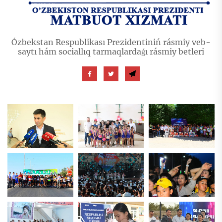
Ózbekstan Respublikası Prezidentiniń rásmiy veb-
saytı hám sociallıq tarmaqlardaǵı rásmiy betleri