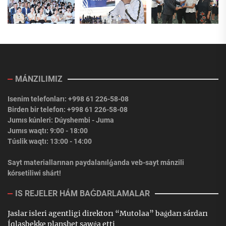
MÁNZILIMIZ
Isenim telefonları: +998 61 226-58-08
Birden bir telefon: +998 61 226-58-08
Jumıs kúnleri: Dúyshembi - Juma
Jumıs waqtı: 9:00 - 18:00
Túslik waqtı: 13:00 - 14:00
Sayt materiallarınan paydalanılǵanda veb-sayt mánzili
kórsetiliwi shárt!
IS REJELER HÁM BAǴDARLAMALAR
Jaslar isleri agentligi direktorı “Mutolaa” baǵdarı sárdarı
Íqlasbekke planshet sawǵa etti