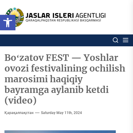
Skip
to
Ózbekstan
Open toolbar
jaslar
the
isleri
content
agentligi
Ózbekstan jaslar isleri agentl
Qaraqalpaqs
Respublikası
basqarması
Boʻzatov FEST — Yoshlar
ovozi festivalining ochilish
marosimi haqiqiy
bayramga aylanib ketdi
(video)
Қарақалпақстан
Saturday May 11th, 2024