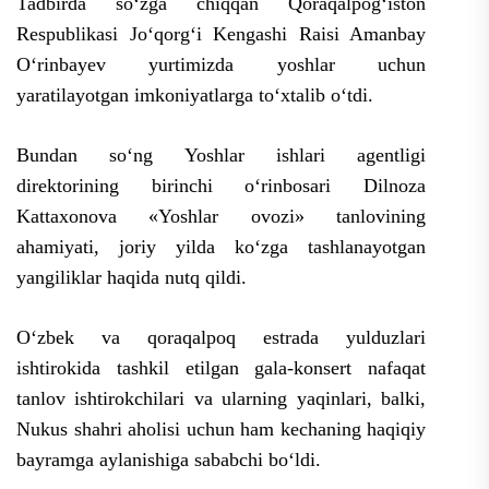
Tadbirda soʻzga chiqqan Qoraqalpogʻiston
Respublikasi Joʻqorgʻi Kengashi Raisi Amanbay
Oʻrinbayev yurtimizda yoshlar uchun
yaratilayotgan imkoniyatlarga toʻxtalib oʻtdi.
Bundan soʻng Yoshlar ishlari agentligi
direktorining birinchi oʻrinbosari Dilnoza
Kattaxonova «Yoshlar ovozi» tanlovining
ahamiyati, joriy yilda koʻzga tashlanayotgan
yangiliklar haqida nutq qildi.
Oʻzbek va qoraqalpoq estrada yulduzlari
ishtirokida tashkil etilgan gala-konsert nafaqat
tanlov ishtirokchilari va ularning yaqinlari, balki,
Nukus shahri aholisi uchun ham kechaning haqiqiy
bayramga aylanishiga sababchi boʻldi.