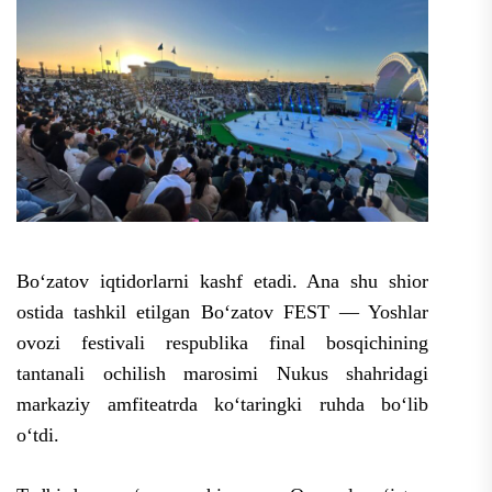
Boʻzatov iqtidorlarni kashf etadi. Ana shu shior
ostida tashkil etilgan Boʻzatov FEST — Yoshlar
ovozi festivali respublika final bosqichining
tantanali ochilish marosimi Nukus shahridagi
markaziy amfiteatrda koʻtaringki ruhda boʻlib
oʻtdi.