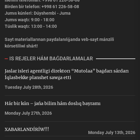
Isenim telefonları: +998 61 226-58-08
Birden bir telefon: +998 61 226-58-08
Jumıs kúnleri: Dúyshembi - Juma
Jumıs waqtı: 9:00 - 18:00
Túslik waqtı: 13:00 - 14:00
Sayt materiallarınan paydalanılǵanda veb-sayt mánzili
kórsetiliwi shárt!
IS REJELER HÁM BAǴDARLAMALAR
Jaslar isleri agentligi direktorı “Mutolaa” baǵdarı sárdarı
Íqlasbekke planshet sawǵa etti
Tuesday July 28th, 2026
Hár bir kún – jańa bilim hám doslıq bayramı
Monday July 27th, 2026
XABARLANDÍRÍW!!!
Monday July 13th, 2026