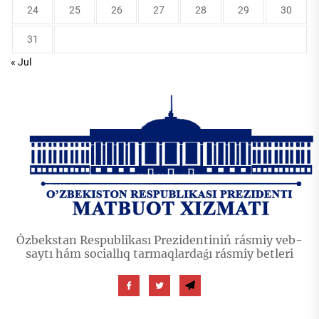
24
25
26
27
28
29
30
31
« Jul
Ózbekstan Respublikası Prezidentiniń rásmiy veb-
saytı hám sociallıq tarmaqlardaǵı rásmiy betleri