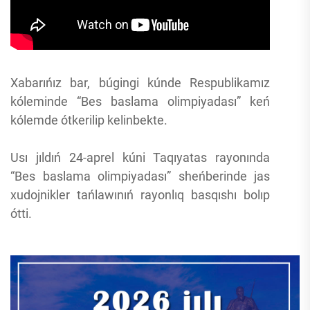
Xabarıńız bar, búgingi kúnde Respublikamız
kóleminde “Bes baslama olimpiyadası” keń
kólemde ótkerilip kelinbekte.
Usı jıldıń 24-aprel kúni Taqıyatas rayonında
“Bes baslama olimpiyadası” sheńberinde jas
xudojnikler tańlawınıń rayonlıq basqıshı bolıp
ótti.