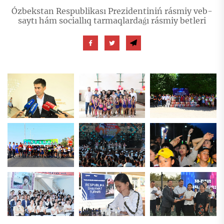
Ózbekstan Respublikası Prezidentiniń rásmiy veb-
saytı hám sociallıq tarmaqlardaǵı rásmiy betleri