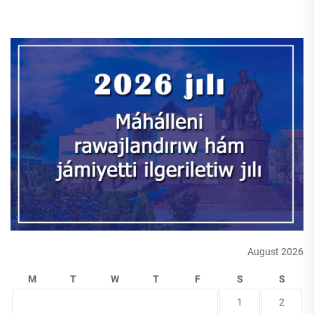
August 2026
M
T
W
T
F
S
S
1
2