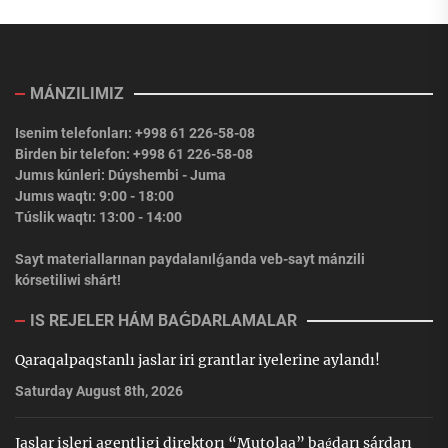
MÁNZILIMIZ
Isenim telefonları: +998 61 226-58-08
Birden bir telefon: +998 61 226-58-08
Jumıs kúnleri: Dúyshembi - Juma
Jumıs waqtı: 9:00 - 18:00
Túslik waqtı: 13:00 - 14:00
Sayt materiallarınan paydalanılǵanda veb-sayt mánzili
kórsetiliwi shárt!
IS REJELER HÁM BAǴDARLAMALAR
Qaraqalpaqstanlı jaslar iri grantlar iyelerine aylandı!
Saturday August 8th, 2026
Jaslar isleri agentligi direktorı “Mutolaa” baǵdarı sárdarı