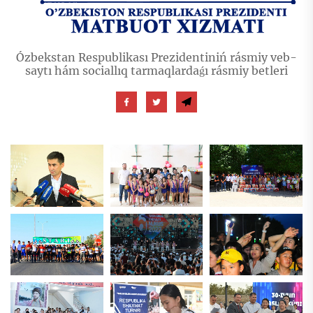
Ózbekstan Respublikası Prezidentiniń rásmiy veb-
saytı hám sociallıq tarmaqlardaǵı rásmiy betleri