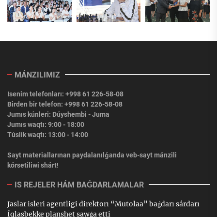
MÁNZILIMIZ
Isenim telefonları: +998 61 226-58-08
Birden bir telefon: +998 61 226-58-08
Jumıs kúnleri: Dúyshembi - Juma
Jumıs waqtı: 9:00 - 18:00
Túslik waqtı: 13:00 - 14:00
Sayt materiallarınan paydalanılǵanda veb-sayt mánzili
kórsetiliwi shárt!
IS REJELER HÁM BAǴDARLAMALAR
Jaslar isleri agentligi direktorı “Mutolaa” baǵdarı sárdarı
Íqlasbekke planshet sawǵa etti