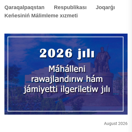
Qaraqalpaqstan Respublikası Joqarǵı
Keńesiniń Málimleme xızmeti
August 2026