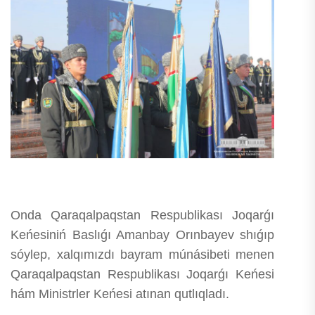
Onda Qaraqalpaqstan Respublikası Joqarǵı
Keńesiniń Baslıǵı Amanbay Orınbayev shıǵıp
sóylep, xalqımızdı bayram múnásibeti menen
Qaraqalpaqstan Respublikası Joqarǵı Keńesi
hám Ministrler Keńesi atınan qutlıqladı.