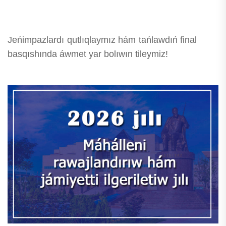
Jeńimpazlardı qutlıqlaymız hám tańlawdıń final
basqıshında áwmet yar bolıwın tileymiz!