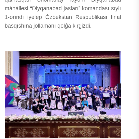
máhállesi “Diyqanabad jaslarıˮ komandası sıylı
1-orındı iyelep Ózbekstan Respublikası final
basqıshına jollamanı qolǵa kirgizdi.