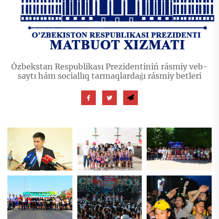
Ózbekstan Respublikası Prezidentiniń rásmiy veb-
saytı hám sociallıq tarmaqlardaǵı rásmiy betleri