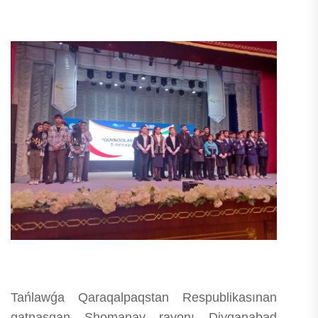
Tańlawǵa Qaraqalpaqstan Respublikasınan
qatnasqan Shomanay rayonı Diyqanabad