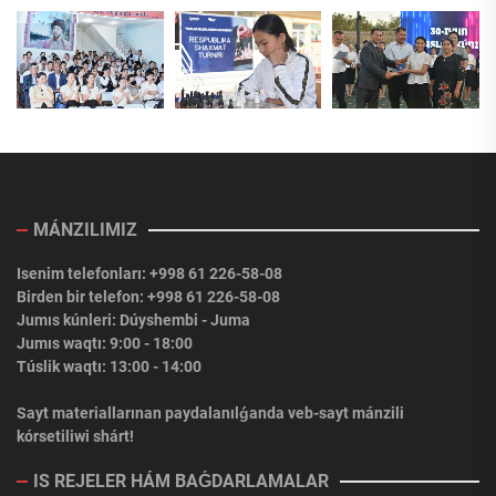
MÁNZILIMIZ
Isenim telefonları: +998 61 226-58-08
Birden bir telefon: +998 61 226-58-08
Jumıs kúnleri: Dúyshembi - Juma
Jumıs waqtı: 9:00 - 18:00
Túslik waqtı: 13:00 - 14:00
Sayt materiallarınan paydalanılǵanda veb-sayt mánzili
kórsetiliwi shárt!
IS REJELER HÁM BAǴDARLAMALAR