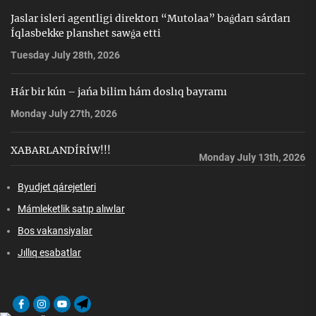
Jaslar isleri agentligi direktorı “Mutolaa” baǵdarı sárdarı
Íqlasbekke planshet sawǵa etti
Tuesday July 28th, 2026
Hár bir kún – jańa bilim hám doslıq bayramı
Monday July 27th, 2026
XABARLANDÍRÍW!!!
Monday July 13th, 2026
Byudjet qárejetleri
Mámleketlik satıp alıwlar
Bos vakansiyalar
Jıllıq esabatlar
Facebook
Instagram
Youtube
Telegram